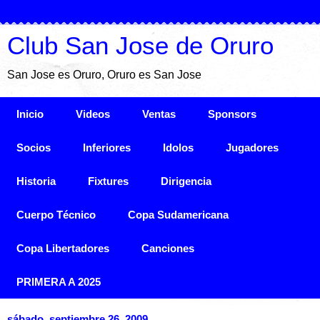
Club San Jose de Oruro
San Jose es Oruro, Oruro es San Jose
Inicio
Videos
Ventas
Sponsors
Socios
Inferiores
Idolos
Jugadores
Historia
Fixtures
Dirigencia
Cuerpo Técnico
Copa Sudamericana
Copa Libertadores
Canciones
PRIMERA A 2025
sábado, septiembre 26, 2009