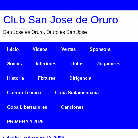
Club San Jose de Oruro
San Jose es Oruro, Oruro es San Jose
Inicio
Videos
Ventas
Sponsors
Socios
Inferiores
Idolos
Jugadores
Historia
Fixtures
Dirigencia
Cuerpo Técnico
Copa Sudamericana
Copa Libertadores
Canciones
PRIMERA A 2025
sábado, septiembre 12, 2009