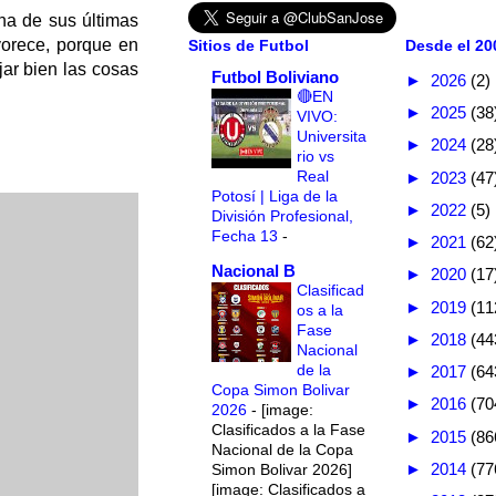
na de sus últimas
vorece, porque en
Sitios de Futbol
Desde el 200
jar bien las cosas
Futbol Boliviano
►
2026
(2)
🔴EN
►
2025
(38
VIVO:
Universita
►
2024
(28
rio vs
Real
►
2023
(47
Potosí | Liga de la
►
2022
(5)
División Profesional,
Fecha 13
-
►
2021
(62
Nacional B
►
2020
(17
Clasificad
►
2019
(11
os a la
Fase
►
2018
(44
Nacional
de la
►
2017
(64
Copa Simon Bolivar
►
2016
(70
2026
-
[image:
Clasificados a la Fase
►
2015
(86
Nacional de la Copa
►
2014
(77
Simon Bolivar 2026]
[image: Clasificados a