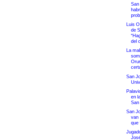
San 
hab
prob
Luis O
de 
“Hag
del c
La mal
somb
Orur
cert
San Jo
Univ
Palavi
en l
San
San Jo
van 
que 
Jugad
Jos