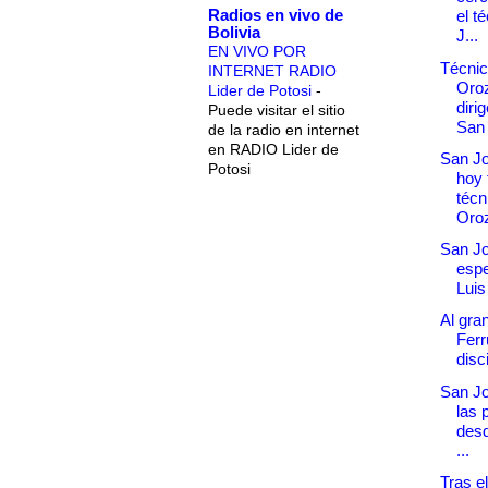
Radios en vivo de
el t
Bolivia
J...
EN VIVO POR
Técnic
INTERNET RADIO
Oro
Lider de Potosi
-
diri
Puede visitar el sitio
San 
de la radio en internet
en RADIO Lider de
San Jo
Potosi
hoy 
técn
Oro
San J
espe
Luis
Al gra
Ferr
disci
San Jo
las 
desd
...
Tras e