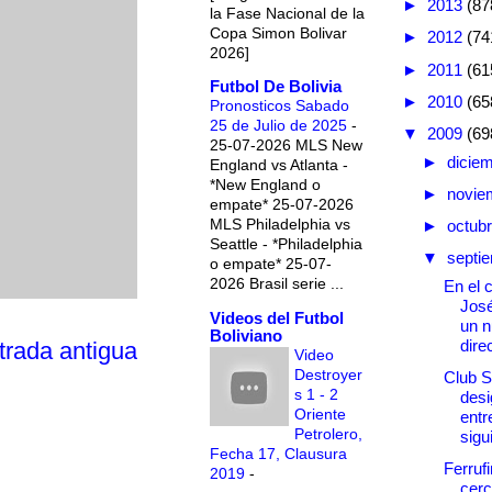
►
2013
(87
la Fase Nacional de la
Copa Simon Bolivar
►
2012
(74
2026]
►
2011
(61
Futbol De Bolivia
►
2010
(65
Pronosticos Sabado
25 de Julio de 2025
-
▼
2009
(69
25-07-2026 MLS New
►
dicie
England vs Atlanta -
*New England o
►
novie
empate* 25-07-2026
MLS Philadelphia vs
►
octub
Seattle - *Philadelphia
▼
septi
o empate* 25-07-
2026 Brasil serie ...
En el 
Jos
Videos del Futbol
un 
Boliviano
direc
trada antigua
Video
Destroyer
Club S
s 1 - 2
desi
Oriente
entr
Petrolero,
sigui
Fecha 17, Clausura
Ferruf
2019
-
cerc