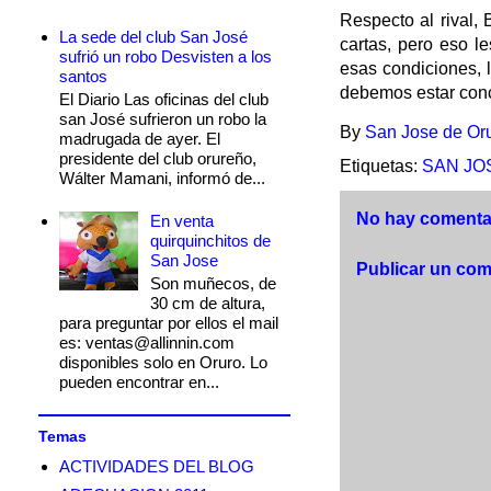
Respecto al rival,
La sede del club San José
cartas, pero eso l
sufrió un robo Desvisten a los
esas condiciones, 
santos
debemos estar conc
El Diario Las oficinas del club
san José sufrieron un robo la
By
San Jose de Or
madrugada de ayer. El
presidente del club orureño,
Etiquetas:
SAN JO
Wálter Mamani, informó de...
No hay comentar
En venta
quirquinchitos de
San Jose
Publicar un com
Son muñecos, de
30 cm de altura,
para preguntar por ellos el mail
es: ventas@allinnin.com
disponibles solo en Oruro. Lo
pueden encontrar en...
Temas
ACTIVIDADES DEL BLOG