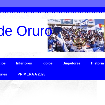
de Oruro
ios
Inferiores
Idolos
Jugadores
Historia
ones
PRIMERA A 2025