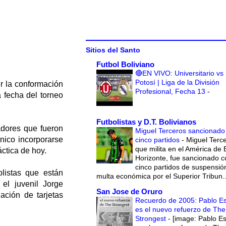
Sitios del Santo
Futbol Boliviano
🔴EN VIVO: Universitario vs
Potosí | Liga de la División
ir la conformación
Profesional, Fecha 13
-
 fecha del torneo
Futbolistas y D.T. Bolivianos
adores que fueron
Miguel Terceros sancionado
nico incorporarse
cinco partidos
-
Miguel Terce
que milita en el América de 
ctica de hoy.
Horizonte, fue sancionado c
cinco partidos de suspensió
olistas que están
multa económica por el Superior Tribun..
el juvenil Jorge
San Jose de Oruro
ación de tarjetas
Recuerdo de 2005: Pablo E
es el nuevo refuerzo de The
Strongest
-
[image: Pablo E