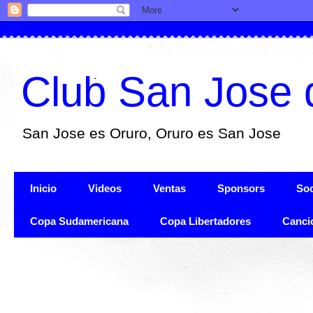
Club San Jose 
San Jose es Oruro, Oruro es San Jose
Inicio
Videos
Ventas
Sponsors
Soc
Copa Sudamericana
Copa Libertadores
Canci