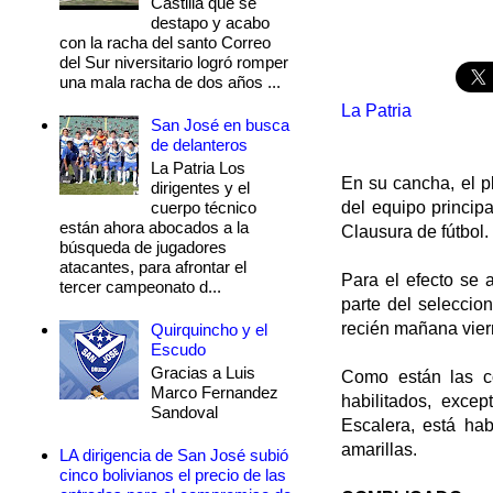
Castilla que se
destapo y acabo
con la racha del santo Correo
del Sur niversitario logró romper
una mala racha de dos años ...
La Patria
San José en busca
de delanteros
La Patria Los
En su cancha, el p
dirigentes y el
cuerpo técnico
del equipo princip
están ahora abocados a la
Clausura de fútbol.
búsqueda de jugadores
atacantes, para afrontar el
Para el efecto se 
tercer campeonato d...
parte del seleccio
recién mañana viern
Quirquincho y el
Escudo
Gracias a Luis
Como están las co
Marco Fernandez
habilitados, exce
Sandoval
Escalera, está hab
amarillas.
LA dirigencia de San José subió
cinco bolivianos el precio de las