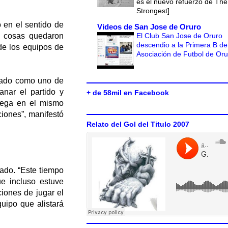
es el nuevo refuerzo de The
Strongest]
 en el sentido de
Videos de San Jose de Oruro
El Club San Jose de Oruro
as cosas quedaron
descendio a la Primera B de
de los equipos de
Asociación de Futbol de Or
icado como uno de
anar el partido y
+ de 58mil en Facebook
uega en el mismo
ciones”, manifestó
Relato del Gol del Titulo 2007
rado. “Este tiempo
e incluso estuve
iones de jugar el
uipo que alistará