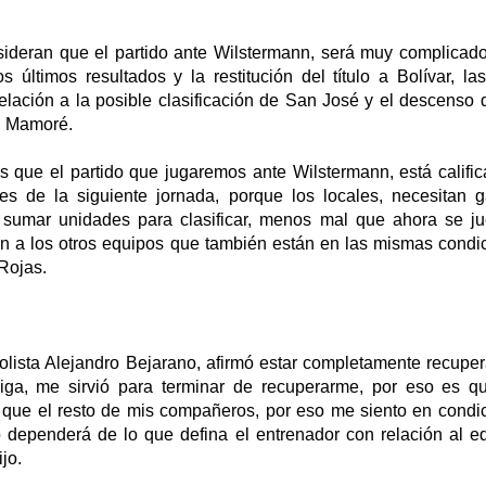
ideran que el partido ante Wilstermann, será muy complicado
 últimos resultados y la restitución del título a Bolívar, l
elación a la posible clasificación de San José y el descenso 
l Mamoré.
 que el partido que jugaremos ante Wilstermann, está calif
es de la siguiente jornada, porque los locales, necesitan g
sumar unidades para clasificar, menos mal que ahora se j
ión a los otros equipos que también están en las mismas condi
Rojas.
bolista Alejandro Bejarano, afirmó estar completamente recupe
iga, me sirvió para terminar de recuperarme, por eso es qu
l que el resto de mis compañeros, por eso me siento en condic
 dependerá de lo que defina el entrenador con relación al eq
jo.