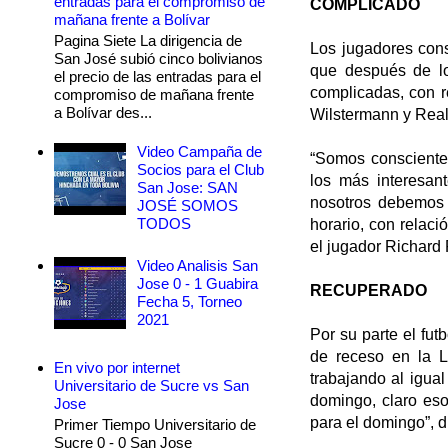
entradas para el compromiso de
COMPLICADO
mañana frente a Bolívar
Pagina Siete La dirigencia de
Los jugadores cons
San José subió cinco bolivianos
que después de los
el precio de las entradas para el
complicadas, con r
compromiso de mañana frente
a Bolívar des...
Wilstermann y Rea
Video Campaña de
“Somos conscientes
Socios para el Club
los más interesant
San Jose: SAN
nosotros debemos 
JOSÉ SOMOS
TODOS
horario, con relac
el jugador Richard 
Video Analisis San
Jose 0 - 1 Guabira
RECUPERADO
Fecha 5, Torneo
2021
Por su parte el fut
de receso en la L
En vivo por internet
trabajando al igua
Universitario de Sucre vs San
domingo, claro eso
Jose
para el domingo”, di
Primer Tiempo Universitario de
Sucre 0 - 0 San Jose