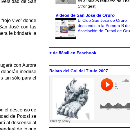
es el nuevo refuerzo de The
niversidad de San
Strongest]
Videos de San Jose de Oruro
El Club San Jose de Oruro
 “rojo vivo” donde
descendio a la Primera B de
 San José con las
Asociación de Futbol de Or
era le brindará la
+ de 58mil en Facebook
jugará con Aurora
Relato del Gol del Titulo 2007
r deberán medirse
s tan sólo para el
on el descenso de
iudad de Potosí se
ará al descenso al
penderá de lo que