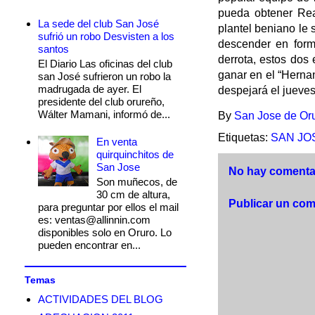
pueda obtener Rea
La sede del club San José
plantel beniano le s
sufrió un robo Desvisten a los
descender en forma
santos
derrota, estos dos
El Diario Las oficinas del club
ganar en el “Hernan
san José sufrieron un robo la
madrugada de ayer. El
despejará el jueve
presidente del club orureño,
Wálter Mamani, informó de...
By
San Jose de Or
Etiquetas:
SAN JO
En venta
quirquinchitos de
San Jose
No hay comentar
Son muñecos, de
30 cm de altura,
Publicar un com
para preguntar por ellos el mail
es: ventas@allinnin.com
disponibles solo en Oruro. Lo
pueden encontrar en...
Temas
ACTIVIDADES DEL BLOG