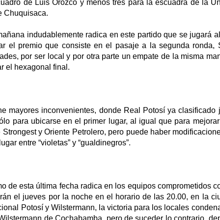
uadro de Luis Orozco y menos tres para la escuadra de la U
e Chuquisaca.
mañana indudablemente radica en este partido que se jugará al
 dar el premio que consiste en el pasaje a la segunda ronda,
des, por ser local y por otra parte un empate de la misma man
r el hexagonal final.
ene mayores inconvenientes, donde Real Potosí ya clasificado 
o para ubicarse en el primer lugar, al igual que para mejora
Strongest y Oriente Petrolero, pero puede haber modificacione
ugar entre “violetas” y “gualdinegros”.
o de esta última fecha radica en los equipos comprometidos c
rán el jueves por la noche en el horario de las 20.00, en la c
ional Potosí y Wilstermann, la victoria para los locales conden
Wilstermann de Cochabamba, pero de suceder lo contrario, de