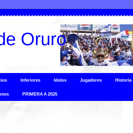
de Oruro
ios
Inferiores
Idolos
Jugadores
Historia
ones
PRIMERA A 2025