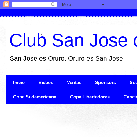
Club San Jose 
San Jose es Oruro, Oruro es San Jose
Inicio
Videos
Ventas
Sponsors
Soc
Copa Sudamericana
Copa Libertadores
Canci