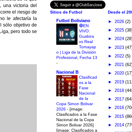
una victoria del
 corre el riesgo de
Sitios de Futbol
Desde el 200
o le afectaría la
Futbol Boliviano
►
2026
(2)
 sólo objetivo de
🔴EN
►
2025
(38
VIVO:
Liga, pero todo se
Guabira
►
2024
(28
vs Real
Tomayap
►
2023
(47
o | Liga de la División
►
2022
(5)
Profesional, Fecha 13
-
►
2021
(62
Nacional B
►
2020
(17
Clasificad
►
2019
(11
os a la
Fase
►
2018
(44
Nacional
de la
►
2017
(64
Copa Simon Bolivar
►
2016
(70
2026
-
[image:
Clasificados a la Fase
►
2015
(86
Nacional de la Copa
►
2014
(77
Simon Bolivar 2026]
[image: Clasificados a