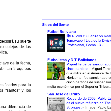
Sitios del Santo
Futbol Boliviano
🔴EN VIVO: Guabira vs Real
Tomayapo | Liga de la Divis
decidirá su suerte
Profesional, Fecha 13
-
ro cotejos de las
lica.
Futbolistas y D.T. Bolivianos
clave de la fecha,
Miguel Terceros sancionado
bilitan 3 equipos
cinco partidos
-
Miguel Terce
que milita en el América de 
Horizonte, fue sancionado c
cinco partidos de suspensió
sificados para la
multa económica por el Superior Tribun..
s “santos” y los
San Jose de Oruro
Recuerdo de 2005: Pablo E
es el nuevo refuerzo de The
una diferencia de
Strongest
-
[image: Pablo E