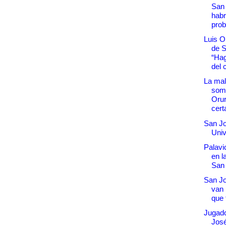
San 
hab
prob
Luis O
de 
“Hag
del c
La mal
somb
Orur
cert
San Jo
Univ
Palavi
en l
San
San Jo
van 
que 
Jugad
Jos