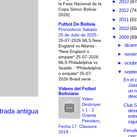
►
2013
(87
la Fase Nacional de la
Copa Simon Bolivar
►
2012
(74
2026]
►
2011
(61
Futbol De Bolivia
►
2010
(65
Pronosticos Sabado
25 de Julio de 2025
-
▼
2009
(69
25-07-2026 MLS New
►
dicie
England vs Atlanta -
*New England o
►
novie
empate* 25-07-2026
MLS Philadelphia vs
►
octub
Seattle - *Philadelphia
▼
septi
o empate* 25-07-
2026 Brasil serie ...
En el 
Jos
Videos del Futbol
un 
Boliviano
direc
Video
Destroyer
Club S
s 1 - 2
trada antigua
desi
Oriente
entr
Petrolero,
sigui
Fecha 17, Clausura
Ferruf
2019
-
cerc