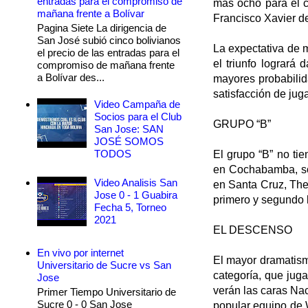
entradas para el compromiso de
más ocho para el c
mañana frente a Bolívar
Francisco Xavier d
Pagina Siete La dirigencia de
San José subió cinco bolivianos
La expectativa de 
el precio de las entradas para el
el triunfo logrará
compromiso de mañana frente
a Bolívar des...
mayores probabilida
satisfacción de juga
Video Campaña de
Socios para el Club
GRUPO “B”
San Jose: SAN
JOSÉ SOMOS
TODOS
El grupo “B” no ti
en Cochabamba, sól
Video Analisis San
en Santa Cruz, The 
Jose 0 - 1 Guabira
primero y segundo l
Fecha 5, Torneo
2021
EL DESCENSO
En vivo por internet
El mayor dramatism
Universitario de Sucre vs San
categoría, que juga
Jose
verán las caras Nac
Primer Tiempo Universitario de
Sucre 0 - 0 San Jose
popular equipo de 