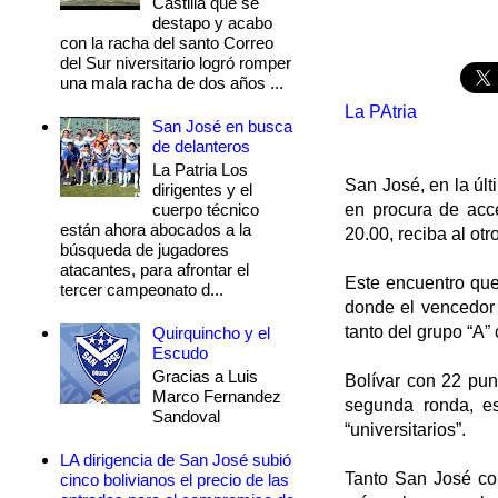
Castilla que se
destapo y acabo
con la racha del santo Correo
del Sur niversitario logró romper
una mala racha de dos años ...
La PAtria
San José en busca
de delanteros
La Patria Los
San José, en la últ
dirigentes y el
cuerpo técnico
en procura de acce
están ahora abocados a la
20.00, reciba al otr
búsqueda de jugadores
atacantes, para afrontar el
Este encuentro que
tercer campeonato d...
donde el vencedor 
tanto del grupo “A”
Quirquincho y el
Escudo
Gracias a Luis
Bolívar con 22 pun
Marco Fernandez
segunda ronda, es
Sandoval
“universitarios”.
LA dirigencia de San José subió
Tanto San José com
cinco bolivianos el precio de las