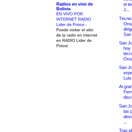
Radios en vivo de
el t
Bolivia
J...
EN VIVO POR
Técnic
INTERNET RADIO
Oro
Lider de Potosi
-
diri
Puede visitar el sitio
San 
de la radio en internet
en RADIO Lider de
San Jo
Potosi
hoy 
técn
Oro
San J
espe
Luis
Al gra
Ferr
disci
San Jo
las 
desd
...
Tras e