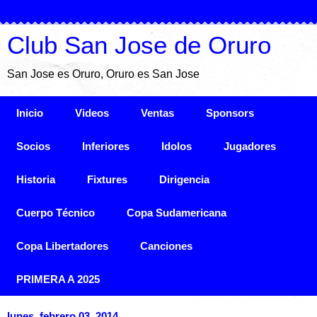
Club San Jose de Oruro
San Jose es Oruro, Oruro es San Jose
Inicio
Videos
Ventas
Sponsors
Socios
Inferiores
Idolos
Jugadores
Historia
Fixtures
Dirigencia
Cuerpo Técnico
Copa Sudamericana
Copa Libertadores
Canciones
PRIMERA A 2025
lunes, febrero 03, 2014