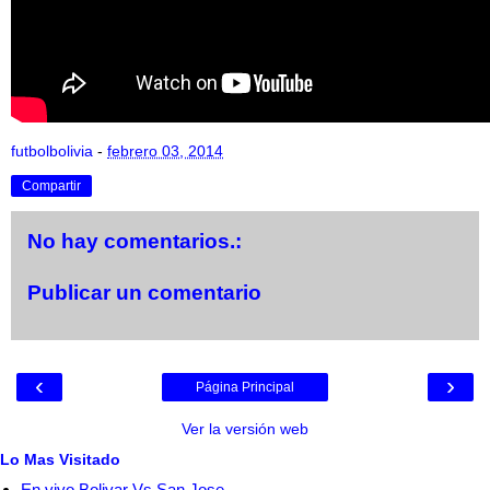
futbolbolivia
-
febrero 03, 2014
Compartir
No hay comentarios.:
Publicar un comentario
‹
›
Página Principal
Ver la versión web
Lo Mas Visitado
En vivo Bolivar Vs San Jose