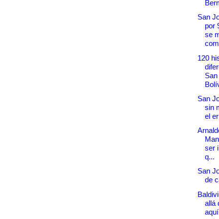
Berm
San Jo
por 
se m
como
120 hi
dife
San
Bolív
San Jo
sin 
el er
Arnald
Manc
ser 
q...
San Jo
de c
Baldiv
allá
aquí