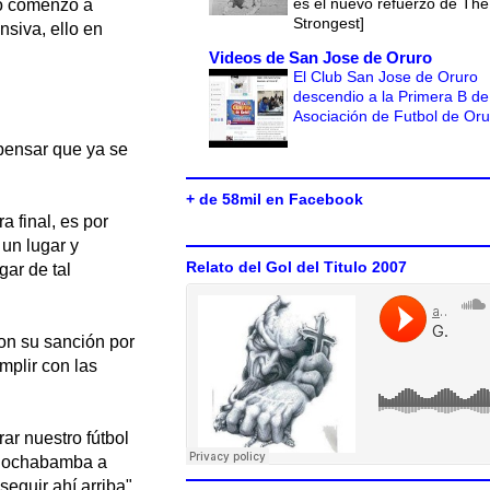
es el nuevo refuerzo de The
so comenzó a
Strongest]
nsiva, ello en
Videos de San Jose de Oruro
El Club San Jose de Oruro
descendio a la Primera B de
Asociación de Futbol de Or
 pensar que ya se
+ de 58mil en Facebook
a final, es por
un lugar y
Relato del Gol del Titulo 2007
gar de tal
con su sanción por
mplir con las
r nuestro fútbol
 Cochabamba a
eguir ahí arriba",