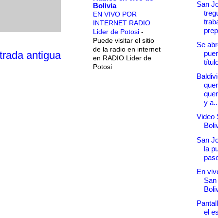
San Jo
Bolivia
treg
EN VIVO POR
trab
INTERNET RADIO
prep
Lider de Potosi
-
Puede visitar el sitio
Se abr
de la radio en internet
puer
trada antigua
en RADIO Lider de
títu
Potosi
Baldiv
quer
quer
y a..
Video 
Boli
San Jo
la p
paso
En vivo
San
Boli
Pantal
el e