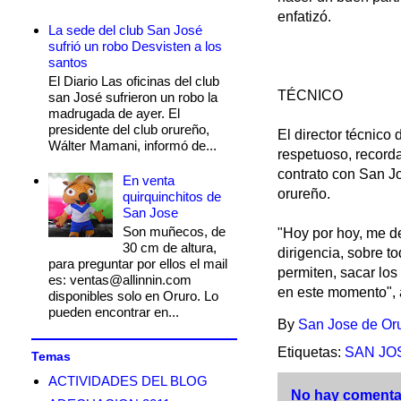
enfatizó.
La sede del club San José
sufrió un robo Desvisten a los
santos
El Diario Las oficinas del club
TÉCNICO
san José sufrieron un robo la
madrugada de ayer. El
presidente del club orureño,
El director técnico
Wálter Mamani, informó de...
respetuoso, record
contrato con San Jo
En venta
orureño.
quirquinchitos de
San Jose
Son muñecos, de
"Hoy por hoy, me de
30 cm de altura,
dirigencia, sobre tod
para preguntar por ellos el mail
permiten, sacar los
es: ventas@allinnin.com
en este momento", 
disponibles solo en Oruro. Lo
pueden encontrar en...
By
San Jose de Or
Etiquetas:
SAN JO
Temas
ACTIVIDADES DEL BLOG
No hay comentar