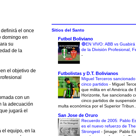
Sitios del Santo
definirá el once
ste domingo en
Futbol Boliviano
ara su
🔴EN VIVO: ABB vs Guabirá 
de la División Profesional, 
edad de la
-
en el objetivo de
Futbolistas y D.T. Bolivianos
rofesional
Miguel Terceros sancionado
cinco partidos
-
Miguel Terce
que milita en el América de 
Horizonte, fue sancionado c
jornada con un
cinco partidos de suspensió
n la adecuación
multa económica por el Superior Tribun..
 que jugará el
San Jose de Oruro
Recuerdo de 2005: Pablo E
es el nuevo refuerzo de The
 el equipo, en la
Strongest
-
[image: Pablo E