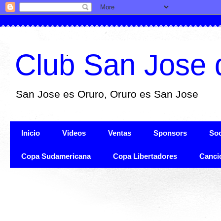
Club San Jose 
San Jose es Oruro, Oruro es San Jose
Inicio
Videos
Ventas
Sponsors
Soc
Copa Sudamericana
Copa Libertadores
Canci