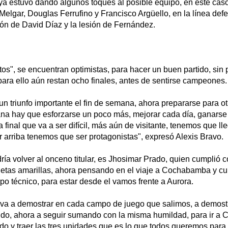
 ya estuvo dando algunos toques al posible equipo, en este ca
elgar, Douglas Ferrufino y Francisco Argüello, en la línea defe
ión de David Díaz y la lesión de Fernández.
os", se encuentran optimistas, para hacer un buen partido, sin
para ello aún restan ocho finales, antes de sentirse campeones.
n triunfo importante el fin de semana, ahora prepararse para otr
na hay que esforzarse un poco más, mejorar cada día, ganarse 
 final que va a ser difícil, más aún de visitante, tenemos que lle
 arriba tenemos que ser protagonistas", expresó Alexis Bravo.
ía volver al onceno titular, es Jhosimar Prado, quien cumplió 
jetas amarillas, ahora pensando en el viaje a Cochabamba y cu
po técnico, para estar desde el vamos frente a Aurora.
va a demostrar en cada campo de juego que salimos, a demostra
do, ahora a seguir sumando con la misma humildad, para ir a
do y traer las tres unidades que es lo que todos queremos para s