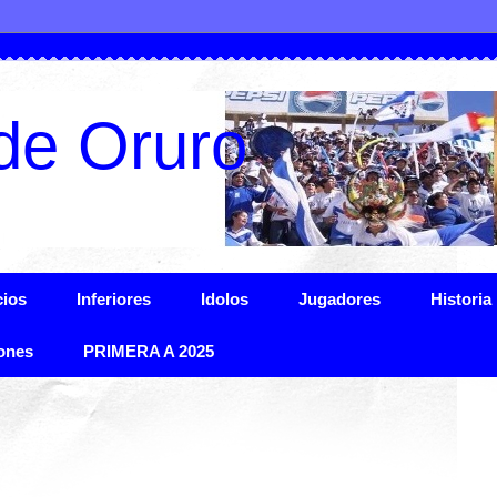
de Oruro
ios
Inferiores
Idolos
Jugadores
Historia
ones
PRIMERA A 2025