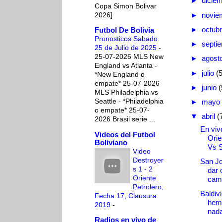
►
dicie
Copa Simon Bolivar
2026]
►
novie
►
octub
Futbol De Bolivia
Pronosticos Sabado
►
septi
25 de Julio de 2025
-
25-07-2026 MLS New
►
agost
England vs Atlanta -
►
julio
(
*New England o
empate* 25-07-2026
►
junio
(
MLS Philadelphia vs
Seattle - *Philadelphia
►
mayo
o empate* 25-07-
▼
abril
(
2026 Brasil serie ...
En vivo
Videos del Futbol
Orie
Boliviano
Vs 
Video
Destroyer
San Jo
s 1 - 2
dar 
Oriente
cami
Petrolero,
Baldiv
Fecha 17, Clausura
hem
2019
-
nada
Radios en vivo de