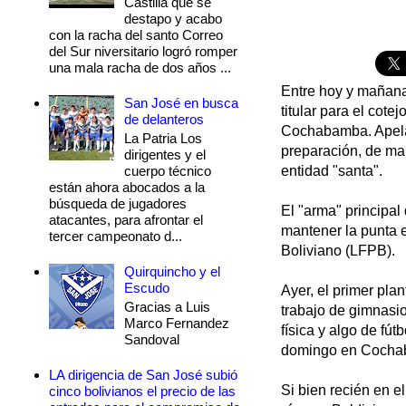
Castilla que se
destapo y acabo
con la racha del santo Correo
del Sur niversitario logró romper
una mala racha de dos años ...
Entre hoy y mañana 
San José en busca
titular para el cot
de delanteros
Cochabamba. Apelan
La Patria Los
preparación, de ma
dirigentes y el
cuerpo técnico
entidad "santa".
están ahora abocados a la
búsqueda de jugadores
El "arma" principal
atacantes, para afrontar el
mantener la punta e
tercer campeonato d...
Boliviano (LFPB).
Quirquincho y el
Escudo
Ayer, el primer pla
Gracias a Luis
trabajo de gimnasi
Marco Fernandez
física y algo de fú
Sandoval
domingo en Cocha
LA dirigencia de San José subió
Si bien recién en e
cinco bolivianos el precio de las