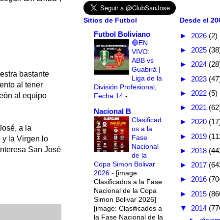
Sitios de Futbol
Desde el 200
Futbol Boliviano
►
2026
(2)
🔴EN
►
2025
(38
VIVO:
ABB vs
►
2024
(28
Guabirá |
uestra bastante
Liga de la
►
2023
(47
nto al tener
División Profesional,
►
2022
(5)
peón al equipo
Fecha 14
-
►
2021
(62
Nacional B
Clasificad
►
2020
(17
osé, a la
os a la
►
2019
(11
Fase
s y la Virgen lo
Nacional
 interesa San José
►
2018
(44
de la
Copa Simon Bolivar
►
2017
(64
2026
-
[image:
►
2016
(70
Clasificados a la Fase
Nacional de la Copa
►
2015
(86
Simon Bolivar 2026]
▼
2014
(77
[image: Clasificados a
la Fase Nacional de la