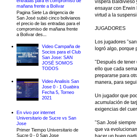
entradas para el compromiso de
víspera Baldivieso
mañana frente a Bolívar
ensayar con Erwin M
Pagina Siete La dirigencia de
virtud a la suspens
San José subió cinco bolivianos
el precio de las entradas para el
JUGADORES
compromiso de mañana frente
a Bolívar des...
Los jugadores "sant
Video Campaña de
logró algo, porque 
Socios para el Club
San Jose: SAN
"Después de tener u
JOSÉ SOMOS
TODOS
ello que cada sema
prepararse para otra
Video Analisis San
manera, para seguir
Jose 0 - 1 Guabira
Fecha 5, Torneo
Un jugador que podr
2021
acumulación de tar
exigencias del cuer
En vivo por internet
Universitario de Sucre vs San
"San José siempre 
Jose
que va evolucionan
Primer Tiempo Universitario de
Sucre 0 - 0 San Jose
hacer un buen parti