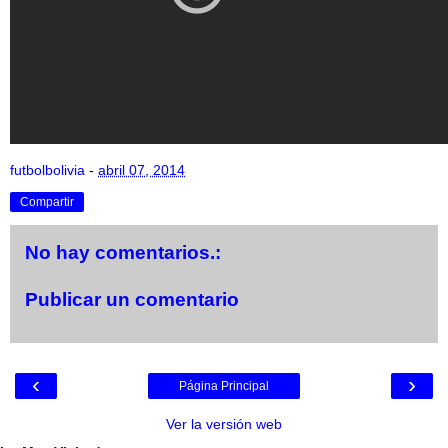
futbolbolivia
-
abril 07, 2014
Compartir
No hay comentarios.:
Publicar un comentario
‹
›
Página Principal
Ver la versión web