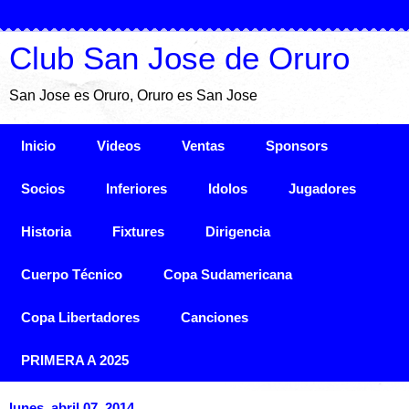
Club San Jose de Oruro
San Jose es Oruro, Oruro es San Jose
Inicio
Videos
Ventas
Sponsors
Socios
Inferiores
Idolos
Jugadores
Historia
Fixtures
Dirigencia
Cuerpo Técnico
Copa Sudamericana
Copa Libertadores
Canciones
PRIMERA A 2025
lunes, abril 07, 2014