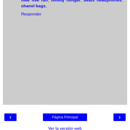
nike free run
,
tommy hilfiger
,
beats headphones
,
chanel bags
,
Responder
‹
›
Página Principal
Ver la versión web