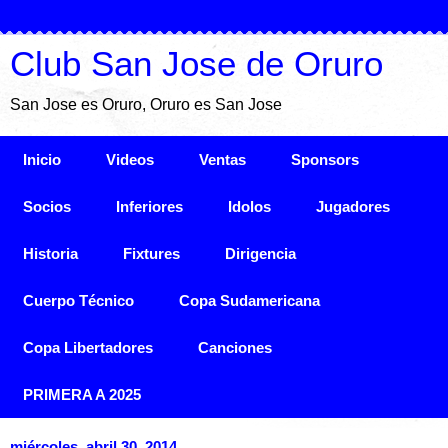
Club San Jose de Oruro
San Jose es Oruro, Oruro es San Jose
Inicio
Videos
Ventas
Sponsors
Socios
Inferiores
Idolos
Jugadores
Historia
Fixtures
Dirigencia
Cuerpo Técnico
Copa Sudamericana
Copa Libertadores
Canciones
PRIMERA A 2025
miércoles, abril 30, 2014