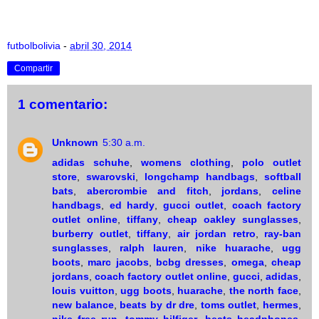
futbolbolivia
-
abril 30, 2014
Compartir
1 comentario:
Unknown
5:30 a.m.
adidas schuhe
,
womens clothing
,
polo outlet
store
,
swarovski
,
longchamp handbags
,
softball
bats
,
abercrombie and fitch
,
jordans
,
celine
handbags
,
ed hardy
,
gucci outlet
,
coach factory
outlet online
,
tiffany
,
cheap oakley sunglasses
,
burberry outlet
,
tiffany
,
air jordan retro
,
ray-ban
sunglasses
,
ralph lauren
,
nike huarache
,
ugg
boots
,
marc jacobs
,
bcbg dresses
,
omega
,
cheap
jordans
,
coach factory outlet online
,
gucci
,
adidas
,
louis vuitton
,
ugg boots
,
huarache
,
the north face
,
new balance
,
beats by dr dre
,
toms outlet
,
hermes
,