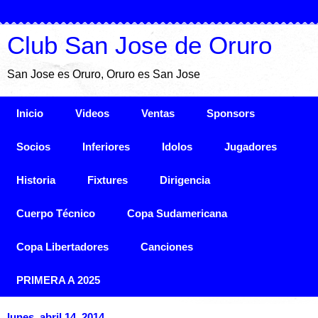
Club San Jose de Oruro
San Jose es Oruro, Oruro es San Jose
Inicio
Videos
Ventas
Sponsors
Socios
Inferiores
Idolos
Jugadores
Historia
Fixtures
Dirigencia
Cuerpo Técnico
Copa Sudamericana
Copa Libertadores
Canciones
PRIMERA A 2025
lunes, abril 14, 2014