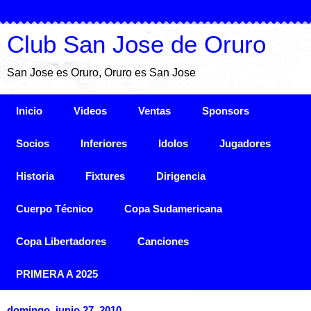
Club San Jose de Oruro
San Jose es Oruro, Oruro es San Jose
Inicio
Videos
Ventas
Sponsors
Socios
Inferiores
Idolos
Jugadores
Historia
Fixtures
Dirigencia
Cuerpo Técnico
Copa Sudamericana
Copa Libertadores
Canciones
PRIMERA A 2025
domingo, junio 27, 2010