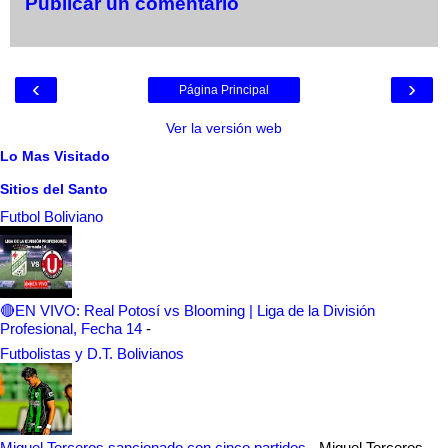
Publicar un comentario
‹
›
Página Principal
Ver la versión web
Lo Mas Visitado
Sitios del Santo
Futbol Boliviano
🔴EN VIVO: Real Potosí vs Blooming | Liga de la División
Profesional, Fecha 14
-
Futbolistas y D.T. Bolivianos
Miguel Terceros sancionado con cinco partidos
-
Miguel Terceros,