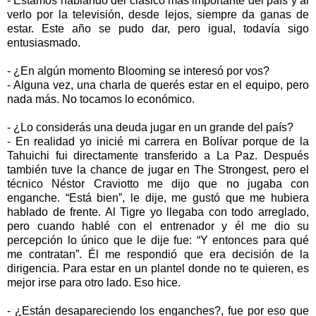
- Estamos hablando del clásico más importante del país y al
verlo por la televisión, desde lejos, siempre da ganas de
estar. Este año se pudo dar, pero igual, todavía sigo
entusiasmado.
- ¿En algún momento Blooming se interesó por vos?
- Alguna vez, una charla de querés estar en el equipo, pero
nada más. No tocamos lo económico.
- ¿Lo considerás una deuda jugar en un grande del país?
- En realidad yo inicié mi carrera en Bolívar porque de la
Tahuichi fui directamente transferido a La Paz. Después
también tuve la chance de jugar en The Strongest, pero el
técnico Néstor Craviotto me dijo que no jugaba con
enganche. “Está bien”, le dije, me gustó que me hubiera
hablado de frente. Al Tigre yo llegaba con todo arreglado,
pero cuando hablé con el entrenador y él me dio su
percepción lo único que le dije fue: “Y entonces para qué
me contratan”. Él me respondió que era decisión de la
dirigencia. Para estar en un plantel donde no te quieren, es
mejor irse para otro lado. Eso hice.
- ¿Están desapareciendo los enganches?, fue por eso que