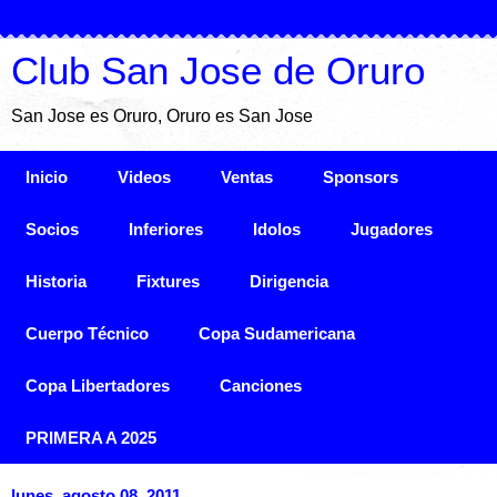
Club San Jose de Oruro
San Jose es Oruro, Oruro es San Jose
Inicio
Videos
Ventas
Sponsors
Socios
Inferiores
Idolos
Jugadores
Historia
Fixtures
Dirigencia
Cuerpo Técnico
Copa Sudamericana
Copa Libertadores
Canciones
PRIMERA A 2025
lunes, agosto 08, 2011