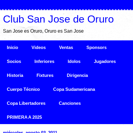
Club San Jose de Oruro
San Jose es Oruro, Oruro es San Jose
Inicio
Videos
Ventas
Sponsors
Socios
Inferiores
Idolos
Jugadores
Historia
Fixtures
Dirigencia
Cuerpo Técnico
Copa Sudamericana
Copa Libertadores
Canciones
PRIMERA A 2025
miércoles, agosto 03, 2011