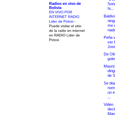
Radios en vivo de
Sori
Bolivia
hi...
EN VIVO POR
Baldiv
INTERNET RADIO
nin
Lider de Potosi
-
me o
Puede visitar el sitio
nada
de la radio en internet
en RADIO Lider de
Peña v
Potosi
ser 
Jos
De Oli
gole
Mauric
dirig
de 
Se dej
nomi
un e
...
Video
decl
Mar