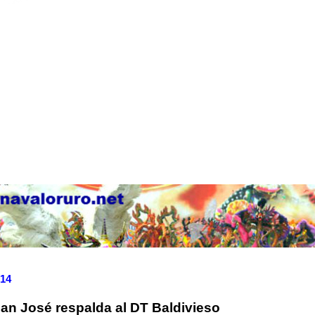
014
San José respalda al DT Baldivieso