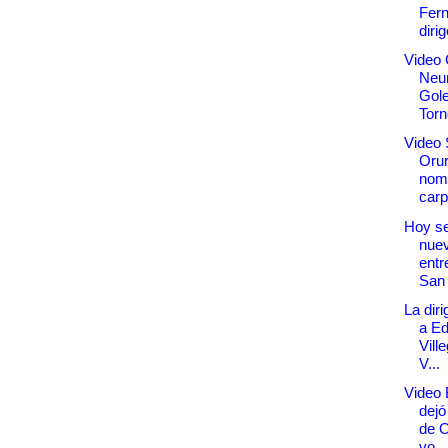
Fer
dirig
Video 
Neu
Gole
Torn
Video 
Orur
nom
carp.
Hoy se
nue
entr
San
La diri
a E
Vill
V...
Video 
dejó
de O
vo...