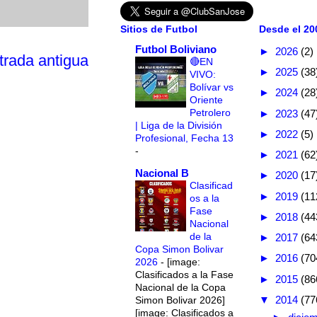
Sitios de Futbol
Desde el 200
Futbol Boliviano
►
2026
(2)
trada antigua
🔴EN
►
2025
(38
VIVO:
Bolívar vs
►
2024
(28
Oriente
Petrolero
►
2023
(47
| Liga de la División
►
2022
(5)
Profesional, Fecha 13
-
►
2021
(62
Nacional B
►
2020
(17
Clasificad
►
2019
(11
os a la
Fase
►
2018
(44
Nacional
de la
►
2017
(64
Copa Simon Bolivar
►
2016
(70
2026
-
[image:
Clasificados a la Fase
►
2015
(86
Nacional de la Copa
▼
2014
(77
Simon Bolivar 2026]
[image: Clasificados a