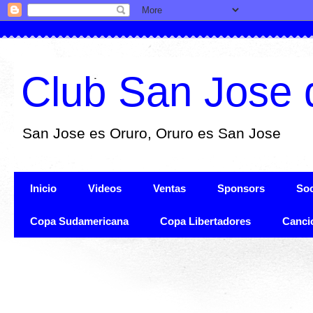
Club San Jose 
San Jose es Oruro, Oruro es San Jose
Inicio
Videos
Ventas
Sponsors
Soc
Copa Sudamericana
Copa Libertadores
Canci