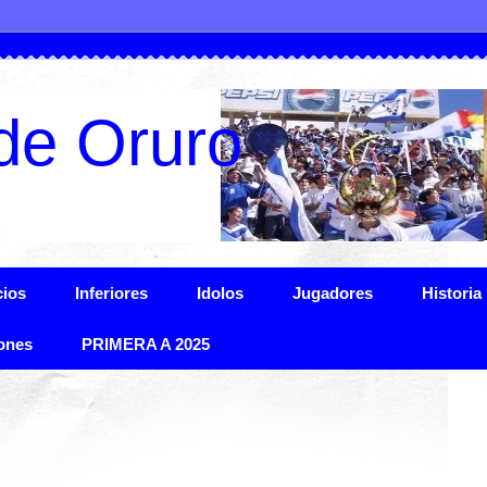
de Oruro
ios
Inferiores
Idolos
Jugadores
Historia
ones
PRIMERA A 2025