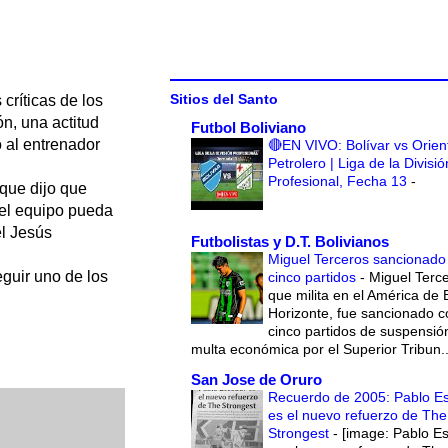
Sitios del Santo
críticas de los
ón, una actitud
Futbol Boliviano
o al entrenador
🔴EN VIVO: Bolívar vs Orien
Petrolero | Liga de la Divisió
Profesional, Fecha 13
-
 que dijo que
e el equipo pueda
el Jesús
Futbolistas y D.T. Bolivianos
Miguel Terceros sancionado
eguir uno de los
cinco partidos
-
Miguel Terce
que milita en el América de 
Horizonte, fue sancionado c
cinco partidos de suspensió
multa económica por el Superior Tribun..
San Jose de Oruro
Recuerdo de 2005: Pablo E
es el nuevo refuerzo de The
Strongest
-
[image: Pablo E