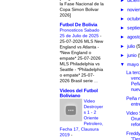
►
dicie
la Fase Nacional de la
Copa Simon Bolivar
►
novie
2026]
►
octub
Futbol De Bolivia
►
septi
Pronosticos Sabado
25 de Julio de 2025
-
►
agost
25-07-2026 MLS New
►
julio
(
England vs Atlanta -
*New England o
►
junio
(
empate* 25-07-2026
MLS Philadelphia vs
▼
mayo
Seattle - *Philadelphia
La terc
o empate* 25-07-
venc
2026 Brasil serie ...
Peña
nuev
Videos del Futbol
Boliviano
Peña 
Video
entr
Destroyer
s 1 - 2
Video 
Oriente
Orur
Petrolero,
refor
Fecha 17, Clausura
Freddy
2019
-
"De