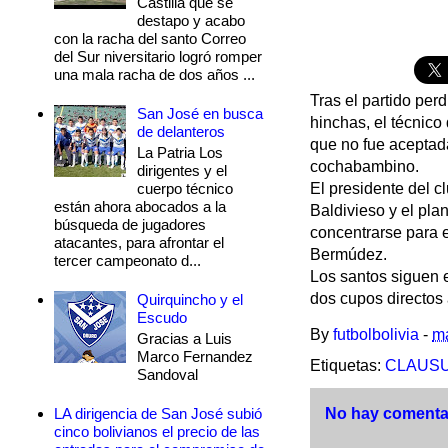
Castilla que se
destapo y acabo
con la racha del santo Correo
del Sur niversitario logró romper
una mala racha de dos años ...
Tras el partido per
San José en busca
hinchas, el técnico
de delanteros
que no fue aceptada
La Patria Los
cochabambino.
dirigentes y el
cuerpo técnico
El presidente del c
están ahora abocados a la
Baldivieso y el pla
búsqueda de jugadores
concentrarse para 
atacantes, para afrontar el
Bermúdez.
tercer campeonato d...
Los santos siguen e
dos cupos directos
Quirquincho y el
Escudo
By
futbolbolivia
-
m
Gracias a Luis
Marco Fernandez
Etiquetas:
CLAUSUR
Sandoval
LA dirigencia de San José subió
No hay comentar
cinco bolivianos el precio de las