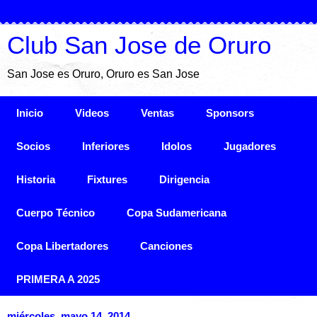
Club San Jose de Oruro
San Jose es Oruro, Oruro es San Jose
Inicio
Videos
Ventas
Sponsors
Socios
Inferiores
Idolos
Jugadores
Historia
Fixtures
Dirigencia
Cuerpo Técnico
Copa Sudamericana
Copa Libertadores
Canciones
PRIMERA A 2025
miércoles, mayo 14, 2014