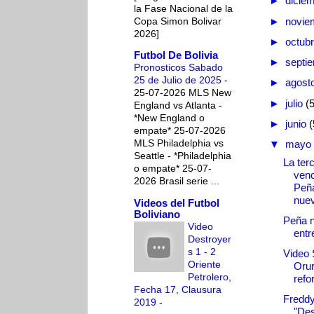
►
dicie
la Fase Nacional de la
Copa Simon Bolivar
►
novie
2026]
►
octub
Futbol De Bolivia
►
septi
Pronosticos Sabado
25 de Julio de 2025
-
►
agost
25-07-2026 MLS New
►
julio
(
England vs Atlanta -
*New England o
►
junio
(
empate* 25-07-2026
MLS Philadelphia vs
▼
mayo
Seattle - *Philadelphia
La terc
o empate* 25-07-
venc
2026 Brasil serie ...
Peña
nuev
Videos del Futbol
Boliviano
Peña 
Video
entr
Destroyer
s 1 - 2
Video 
Oriente
Orur
Petrolero,
refor
Fecha 17, Clausura
Freddy
2019
-
"De