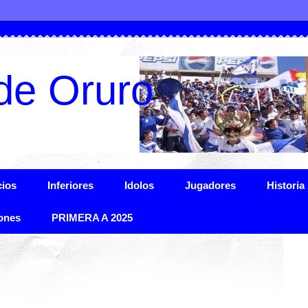
de Oruro
ios
Inferiores
Idolos
Jugadores
Historia
ones
PRIMERA A 2025