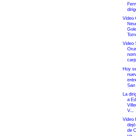
Fer
dirig
Video 
Neu
Gole
Torn
Video 
Orur
nom
carp.
Hoy se
nue
entr
San
La diri
a E
Vill
V...
Video 
dejó
de O
vo...