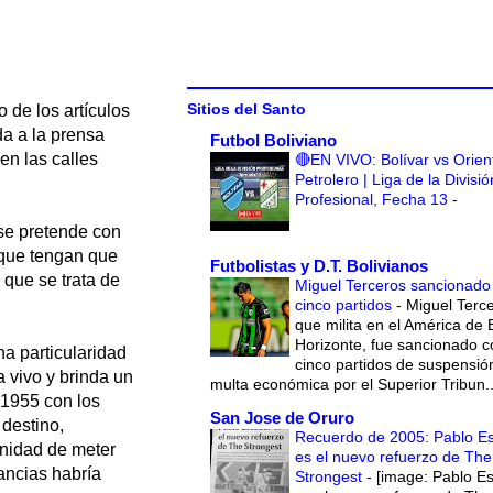
Sitios del Santo
 de los artículos
da a la prensa
Futbol Boliviano
en las calles
🔴EN VIVO: Bolívar vs Orien
Petrolero | Liga de la Divisió
Profesional, Fecha 13
-
 se pretende con
 que tengan que
Futbolistas y D.T. Bolivianos
 que se trata de
Miguel Terceros sancionado
cinco partidos
-
Miguel Terce
que milita en el América de 
Horizonte, fue sancionado c
a particularidad
cinco partidos de suspensió
 vivo y brinda un
multa económica por el Superior Tribun..
 1955 con los
San Jose de Oruro
 destino,
Recuerdo de 2005: Pablo E
unidad de meter
es el nuevo refuerzo de The
tancias habría
Strongest
-
[image: Pablo E