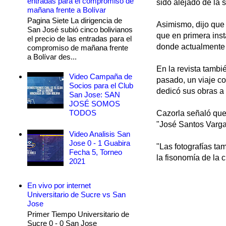
entradas para el compromiso de
sido alejado de la 
mañana frente a Bolívar
Pagina Siete La dirigencia de
Asimismo, dijo que 
San José subió cinco bolivianos
que en primera inst
el precio de las entradas para el
donde actualmente 
compromiso de mañana frente
a Bolívar des...
En la revista tambi
Video Campaña de
pasado, un viaje co
Socios para el Club
dedicó sus obras a
San Jose: SAN
JOSÉ SOMOS
TODOS
Cazorla señaló que 
"José Santos Vargas"
Video Analisis San
Jose 0 - 1 Guabira
"Las fotografías tam
Fecha 5, Torneo
la fisonomía de la 
2021
En vivo por internet
Universitario de Sucre vs San
Jose
Primer Tiempo Universitario de
Sucre 0 - 0 San Jose