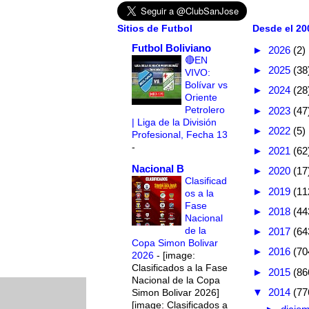
Sitios de Futbol
Desde el 200
Futbol Boliviano
►
2026
(2)
🔴EN
►
2025
(38
VIVO:
Bolívar vs
►
2024
(28
Oriente
Petrolero
►
2023
(47
| Liga de la División
►
2022
(5)
Profesional, Fecha 13
-
►
2021
(62
Nacional B
►
2020
(17
Clasificad
►
2019
(11
os a la
Fase
►
2018
(44
Nacional
de la
►
2017
(64
Copa Simon Bolivar
►
2016
(70
2026
-
[image:
Clasificados a la Fase
►
2015
(86
Nacional de la Copa
▼
2014
(77
Simon Bolivar 2026]
[image: Clasificados a