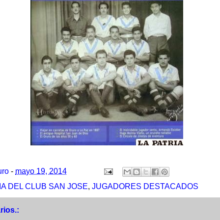
uro
-
mayo 19, 2014
IA DEL CLUB SAN JOSE
,
JUGADORES DESTACADOS
ios.: