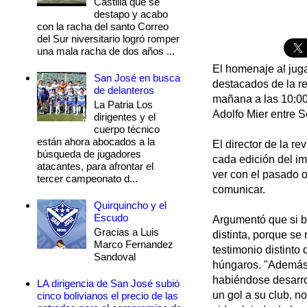
Castilla que se
destapo y acabo
con la racha del santo Correo
del Sur niversitario logró romper
una mala racha de dos años ...
El homenaje al juga
San José en busca
destacados de la re
de delanteros
mañana a las 10:00 
La Patria Los
Adolfo Mier entre S
dirigentes y el
cuerpo técnico
están ahora abocados a la
El director de la r
búsqueda de jugadores
cada edición del im
atacantes, para afrontar el
ver con el pasado o
tercer campeonato d...
comunicar.
Quirquincho y el
Escudo
Argumentó que si bi
Gracias a Luis
distinta, porque se
Marco Fernandez
testimonio distint
Sandoval
húngaros. "Además l
habiéndose desarrol
LA dirigencia de San José subió
un gol a su club, n
cinco bolivianos el precio de las