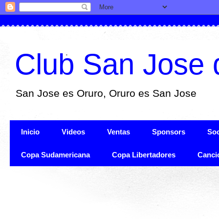
Club San Jose 
San Jose es Oruro, Oruro es San Jose
Inicio
Videos
Ventas
Sponsors
Soc
Copa Sudamericana
Copa Libertadores
Canci