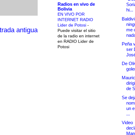
Radios en vivo de
Sori
Bolivia
hi...
EN VIVO POR
Baldiv
INTERNET RADIO
nin
Lider de Potosi
-
trada antigua
me o
Puede visitar el sitio
nada
de la radio en internet
en RADIO Lider de
Peña v
Potosi
ser 
Jos
De Oli
gole
Mauric
dirig
de 
Se dej
nomi
un e
...
Video
decl
Mar