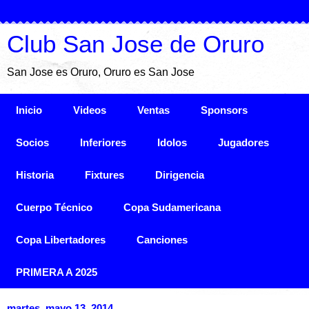
Club San Jose de Oruro
San Jose es Oruro, Oruro es San Jose
Inicio
Videos
Ventas
Sponsors
Socios
Inferiores
Idolos
Jugadores
Historia
Fixtures
Dirigencia
Cuerpo Técnico
Copa Sudamericana
Copa Libertadores
Canciones
PRIMERA A 2025
martes, mayo 13, 2014