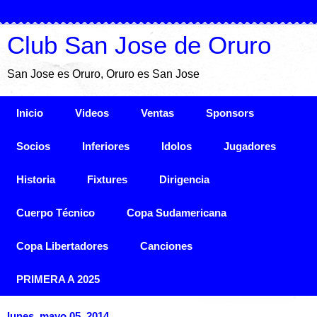
Club San Jose de Oruro
San Jose es Oruro, Oruro es San Jose
Inicio
Videos
Ventas
Sponsors
Socios
Inferiores
Idolos
Jugadores
Historia
Fixtures
Dirigencia
Cuerpo Técnico
Copa Sudamericana
Copa Libertadores
Canciones
PRIMERA A 2025
lunes, mayo 05, 2014