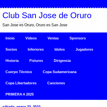
Club San Jose de Oruro
San Jose es Oruro, Oruro es San Jose
Inicio
Videos
Ventas
Sponsors
Socios
Inferiores
Idolos
Jugadores
Historia
Fixtures
Dirigencia
Cuerpo Técnico
Copa Sudamericana
Copa Libertadores
Canciones
PRIMERA A 2025
sábado, enero 23, 2010