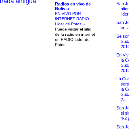
trada antigua
San J
Radios en vivo de
Bolivia
afia
EN VIVO POR
lider
INTERNET RADIO
San Jo
Lider de Potosi
-
en l
Puede visitar el sitio
de la radio en internet
Se sor
en RADIO Lider de
Sud
Potosi
201
En Viv
la C
Sud
201
La Co
sor
la C
Sud
2...
San Jos
el s
4-2 
San Jo