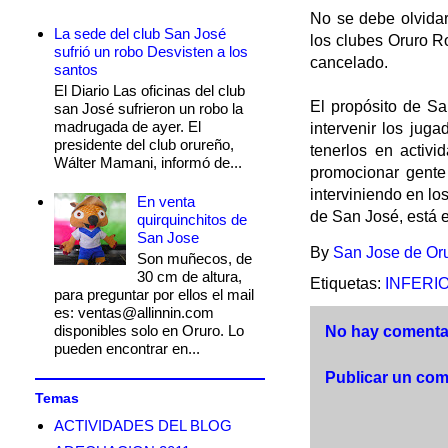
No se debe olvidar
La sede del club San José
los clubes Oruro R
sufrió un robo Desvisten a los
cancelado.
santos
El Diario Las oficinas del club
El propósito de Sa
san José sufrieron un robo la
madrugada de ayer. El
intervenir los jug
presidente del club orureño,
tenerlos en activ
Wálter Mamani, informó de...
promocionar gente
interviniendo en lo
En venta
de San José, está 
quirquinchitos de
San Jose
By
San Jose de Or
Son muñecos, de
30 cm de altura,
Etiquetas:
INFERI
para preguntar por ellos el mail
es: ventas@allinnin.com
disponibles solo en Oruro. Lo
No hay comentar
pueden encontrar en...
Publicar un com
Temas
ACTIVIDADES DEL BLOG