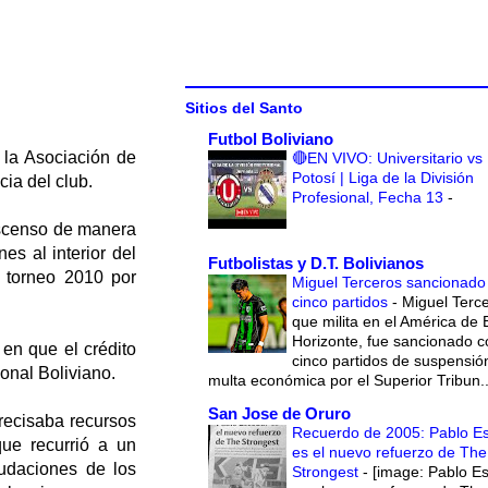
Sitios del Santo
Futbol Boliviano
 la Asociación de
🔴EN VIVO: Universitario vs
Potosí | Liga de la División
cia del club.
Profesional, Fecha 13
-
escenso de manera
es al interior del
Futbolistas y D.T. Bolivianos
 torneo 2010 por
Miguel Terceros sancionado
cinco partidos
-
Miguel Terce
que milita en el América de 
Horizonte, fue sancionado c
en que el crédito
cinco partidos de suspensió
onal Boliviano.
multa económica por el Superior Tribun..
San Jose de Oruro
recisaba recursos
Recuerdo de 2005: Pablo E
ue recurrió a un
es el nuevo refuerzo de The
udaciones de los
Strongest
-
[image: Pablo E