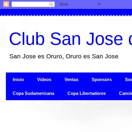
Club San Jose 
San Jose es Oruro, Oruro es San Jose
Inicio
Videos
Ventas
Sponsors
Soc
Copa Sudamericana
Copa Libertadores
Canci