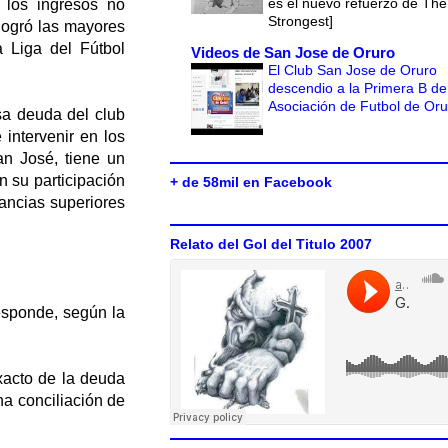
es el nuevo refuerzo de The
 los ingresos no
Strongest]
 logró las mayores
a Liga del Fútbol
Videos de San Jose de Oruro
El Club San Jose de Oruro
descendio a la Primera B de
Asociación de Futbol de Or
sa deuda del club
intervenir en los
n José, tiene un
n su participación
+ de 58mil en Facebook
tancias superiores
Relato del Gol del Titulo 2007
responde, según la
xacto de la deuda
na conciliación de