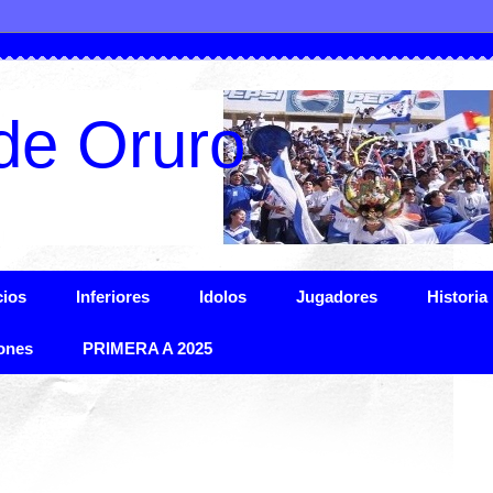
de Oruro
ios
Inferiores
Idolos
Jugadores
Historia
ones
PRIMERA A 2025