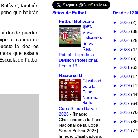
Bolívar”, también
 supone que habrán
Sitios de Futbol
Desde el 200
Futbol Boliviano
►
2026
(2)
🔴EN
►
2025
(38
VIVO:
 ahí donde pueden
Universita
quipo a manera de
►
2024
(28
rio vs
uesto la idea es
Real
►
2023
(47
ahora que estaría
Potosí | Liga de la
►
2022
(5)
 Escuela de Fútbol
División Profesional,
Fecha 13
-
►
2021
(62
Nacional B
►
2020
(17
Clasificad
►
2019
(11
os a la
Fase
►
2018
(44
Nacional
de la
►
2017
(64
Copa Simon Bolivar
►
2016
(70
2026
-
[image:
Clasificados a la Fase
►
2015
(86
Nacional de la Copa
►
2014
(77
Simon Bolivar 2026]
[image: Clasificados a