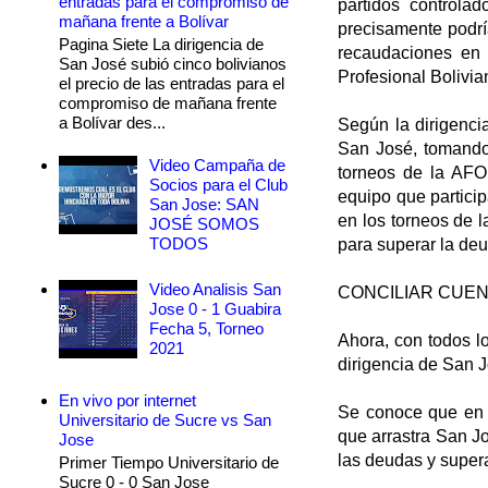
entradas para el compromiso de
partidos controla
mañana frente a Bolívar
precisamente podrí
Pagina Siete La dirigencia de
recaudaciones en 
San José subió cinco bolivianos
Profesional Bolivia
el precio de las entradas para el
compromiso de mañana frente
a Bolívar des...
Según la dirigenci
San José, tomando 
Video Campaña de
torneos de la AFO
Socios para el Club
equipo que particip
San Jose: SAN
en los torneos de 
JOSÉ SOMOS
TODOS
para superar la deu
Video Analisis San
CONCILIAR CUE
Jose 0 - 1 Guabira
Fecha 5, Torneo
Ahora, con todos l
2021
dirigencia de San J
En vivo por internet
Se conoce que en e
Universitario de Sucre vs San
que arrastra San Jo
Jose
las deudas y supera
Primer Tiempo Universitario de
Sucre 0 - 0 San Jose