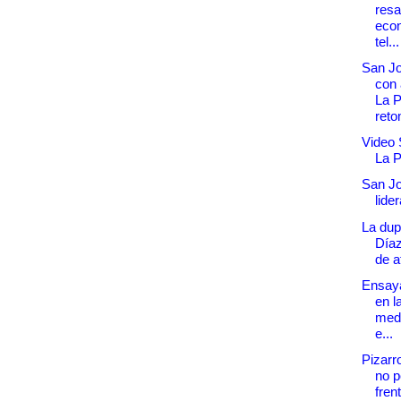
resa
econ
tel...
San Jo
con 
La 
reto
Video 
La 
San Jo
lider
La dup
Díaz
de a
Ensaya
en l
med
e...
Pizarr
no p
fren