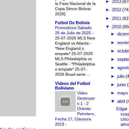
►
2013
(87
la Fase Nacional de la
Copa Simon Bolivar
►
2012
(74
2026]
►
2011
(61
Futbol De Bolivia
▼
2010
(65
Pronosticos Sabado
25 de Julio de 2025
-
►
dicie
25-07-2026 MLS New
►
novie
England vs Atlanta -
*New England o
►
octub
empate* 25-07-2026
MLS Philadelphia vs
►
septi
Seattle - *Philadelphia
►
agost
o empate* 25-07-
2026 Brasil serie ...
►
julio
(
Videos del Futbol
►
junio
(
Boliviano
►
mayo
Video
Destroyer
▼
abril
(
s 1 - 2
Oriente
Edgar 
Petrolero,
susp
Fecha 17, Clausura
cinc
2019
-
amo