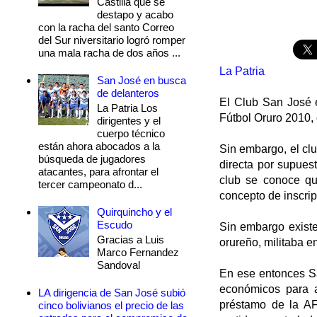
Castilla que se
destapo y acabo
con la racha del santo Correo
del Sur niversitario logró romper
una mala racha de dos años ...
La Patria
San José en busca
de delanteros
El Club San José e
La Patria Los
Fútbol Oruro 2010, 
dirigentes y el
cuerpo técnico
están ahora abocados a la
Sin embargo, el cl
búsqueda de jugadores
directa por supues
atacantes, para afrontar el
club se conoce qu
tercer campeonato d...
concepto de inscrip
Quirquincho y el
Escudo
Sin embargo existe
Gracias a Luis
orureño, militaba e
Marco Fernandez
Sandoval
En ese entonces Sa
económicos para a
LA dirigencia de San José subió
préstamo de la AF
cinco bolivianos el precio de las