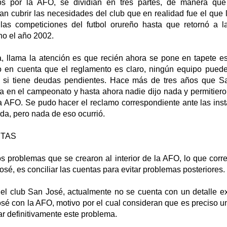
dos por la AFO, se dividían en tres partes, de manera que
an cubrir las necesidades del club que en realidad fue el que
las competiciones del futbol orureño hasta que retornó a l
no el año 2002.
a, llama la atención es que recién ahora se pone en tapete e
en cuenta que el reglamento es claro, ningún equipo puede 
 si tiene deudas pendientes. Hace más de tres años que Sa
a en el campeonato y hasta ahora nadie dijo nada y permitiero
la AFO. Se pudo hacer el reclamo correspondiente ante las ins
da, pero nada de eso ocurrió.
NTAS
os problemas que se crearon al interior de la AFO, lo que cor
osé, es conciliar las cuentas para evitar problemas posteriores.
l club San José, actualmente no se cuenta con un detalle e
sé con la AFO, motivo por el cual consideran que es preciso u
r definitivamente este problema.