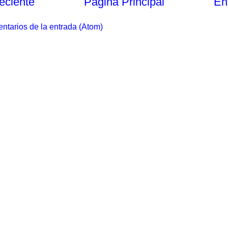
eciente
Página Principal
En
ntarios de la entrada (Atom)