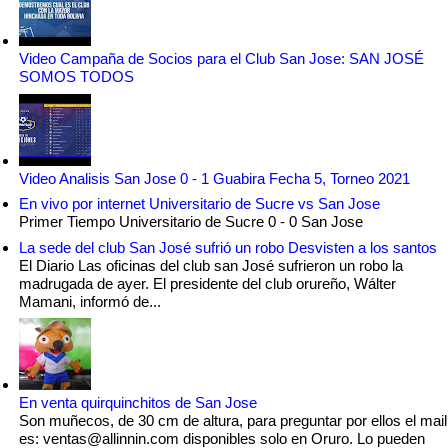
Video Campaña de Socios para el Club San Jose: SAN JOSÉ
SOMOS TODOS
Video Analisis San Jose 0 - 1 Guabira Fecha 5, Torneo 2021
En vivo por internet Universitario de Sucre vs San Jose
Primer Tiempo Universitario de Sucre 0 - 0 San Jose
La sede del club San José sufrió un robo Desvisten a los santos
El Diario Las oficinas del club san José sufrieron un robo la
madrugada de ayer. El presidente del club orureño, Wálter
Mamani, informó de...
En venta quirquinchitos de San Jose
Son muñecos, de 30 cm de altura, para preguntar por ellos el mail
es: ventas@allinnin.com disponibles solo en Oruro. Lo pueden