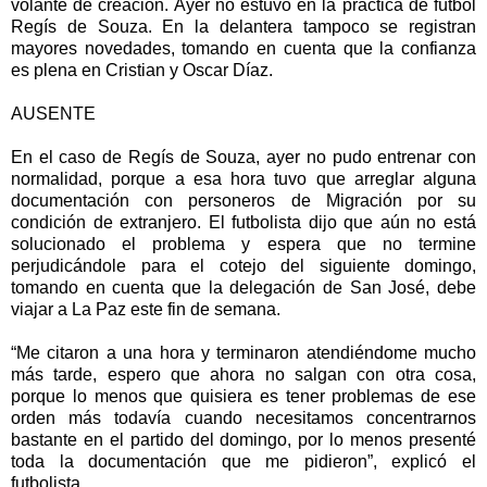
volante de creación. Ayer no estuvo en la práctica de fútbol
Regís de Souza. En la delantera tampoco se registran
mayores novedades, tomando en cuenta que la confianza
es plena en Cristian y Oscar Díaz.
AUSENTE
En el caso de Regís de Souza, ayer no pudo entrenar con
normalidad, porque a esa hora tuvo que arreglar alguna
documentación con personeros de Migración por su
condición de extranjero. El futbolista dijo que aún no está
solucionado el problema y espera que no termine
perjudicándole para el cotejo del siguiente domingo,
tomando en cuenta que la delegación de San José, debe
viajar a La Paz este fin de semana.
“Me citaron a una hora y terminaron atendiéndome mucho
más tarde, espero que ahora no salgan con otra cosa,
porque lo menos que quisiera es tener problemas de ese
orden más todavía cuando necesitamos concentrarnos
bastante en el partido del domingo, por lo menos presenté
toda la documentación que me pidieron”, explicó el
futbolista.