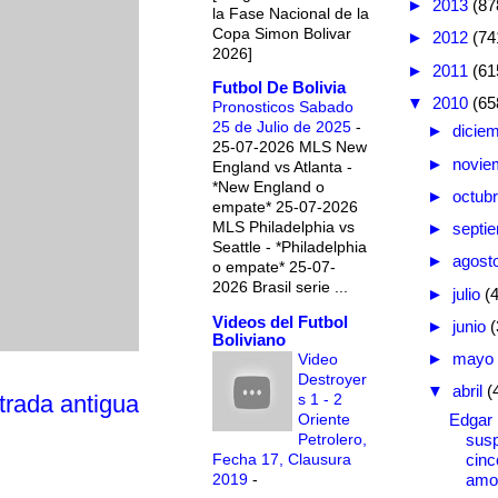
►
2013
(87
la Fase Nacional de la
Copa Simon Bolivar
►
2012
(74
2026]
►
2011
(61
Futbol De Bolivia
▼
2010
(65
Pronosticos Sabado
25 de Julio de 2025
-
►
dicie
25-07-2026 MLS New
►
novie
England vs Atlanta -
*New England o
►
octub
empate* 25-07-2026
MLS Philadelphia vs
►
septi
Seattle - *Philadelphia
►
agost
o empate* 25-07-
2026 Brasil serie ...
►
julio
(
Videos del Futbol
►
junio
(
Boliviano
►
mayo
Video
Destroyer
▼
abril
(
s 1 - 2
trada antigua
Oriente
Edgar 
Petrolero,
susp
Fecha 17, Clausura
cinc
2019
-
amo