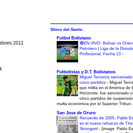
Sitios del Santo
Futbol Boliviano
adores 2011
🔴EN VIVO: Bolívar vs Orien
Petrolero | Liga de la Divisió
Profesional, Fecha 13
-
4
Futbolistas y D.T. Bolivianos
Miguel Terceros sancionado
cinco partidos
-
Miguel Terce
que milita en el América de 
Horizonte, fue sancionado c
cinco partidos de suspensió
multa económica por el Superior Tribun..
San Jose de Oruro
Recuerdo de 2005: Pablo E
es el nuevo refuerzo de The
Strongest
-
[image: Pablo E