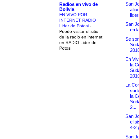
San J
Radios en vivo de
Bolivia
afia
EN VIVO POR
lider
INTERNET RADIO
San Jo
Lider de Potosi
-
en l
Puede visitar el sitio
de la radio en internet
Se sor
en RADIO Lider de
Sud
Potosi
201
En Viv
la C
Sud
201
La Co
sor
la C
Sud
2...
San Jos
el s
4-2 
San Jo