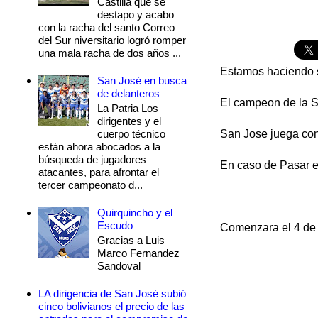
Castilla que se
destapo y acabo
con la racha del santo Correo
del Sur niversitario logró romper
una mala racha de dos años ...
Estamos haciendo s
San José en busca
de delanteros
El campeon de la S
La Patria Los
dirigentes y el
cuerpo técnico
San Jose juega con
están ahora abocados a la
búsqueda de jugadores
En caso de Pasar e
atacantes, para afrontar el
tercer campeonato d...
Quirquincho y el
Escudo
Comenzara el 4 de 
Gracias a Luis
Marco Fernandez
Sandoval
LA dirigencia de San José subió
cinco bolivianos el precio de las