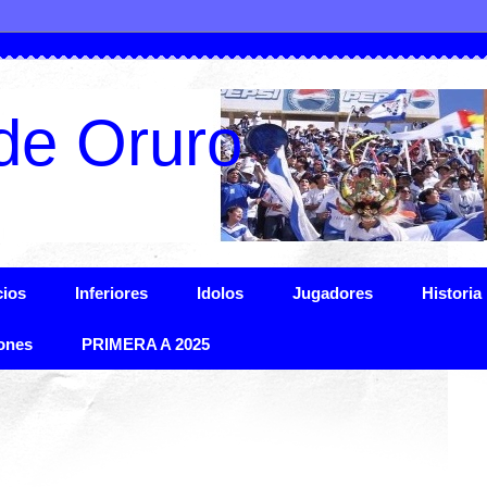
de Oruro
ios
Inferiores
Idolos
Jugadores
Historia
ones
PRIMERA A 2025