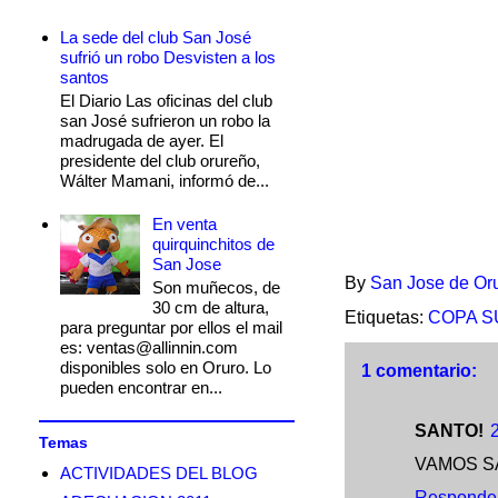
La sede del club San José
sufrió un robo Desvisten a los
santos
El Diario Las oficinas del club
san José sufrieron un robo la
madrugada de ayer. El
presidente del club orureño,
Wálter Mamani, informó de...
En venta
quirquinchitos de
San Jose
By
San Jose de Or
Son muñecos, de
30 cm de altura,
Etiquetas:
COPA 
para preguntar por ellos el mail
es: ventas@allinnin.com
disponibles solo en Oruro. Lo
1 comentario:
pueden encontrar en...
SANTO!
Temas
VAMOS SA
ACTIVIDADES DEL BLOG
Responde