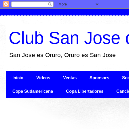
Club San Jose 
San Jose es Oruro, Oruro es San Jose
Inicio
Videos
Ventas
Sponsors
Soc
Copa Sudamericana
Copa Libertadores
Canci