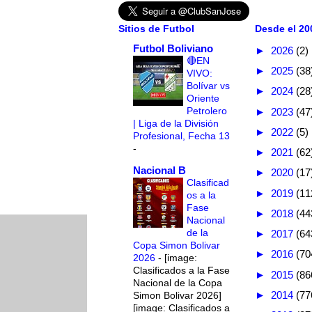
Sitios de Futbol
Desde el 200
Futbol Boliviano
►
2026
(2)
🔴EN
►
2025
(38
VIVO:
Bolívar vs
►
2024
(28
Oriente
Petrolero
►
2023
(47
| Liga de la División
►
2022
(5)
Profesional, Fecha 13
-
►
2021
(62
Nacional B
►
2020
(17
Clasificad
►
2019
(11
os a la
Fase
►
2018
(44
Nacional
de la
►
2017
(64
Copa Simon Bolivar
►
2016
(70
2026
-
[image:
Clasificados a la Fase
►
2015
(86
Nacional de la Copa
►
2014
(77
Simon Bolivar 2026]
[image: Clasificados a