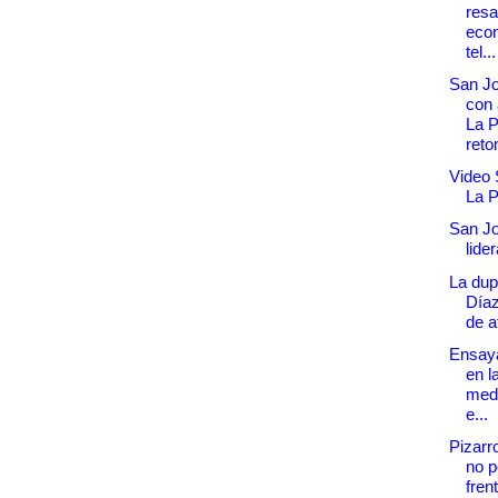
resa
econ
tel...
San Jo
con 
La 
reto
Video 
La 
San Jo
lider
La dup
Díaz
de a
Ensaya
en l
med
e...
Pizarr
no p
fren