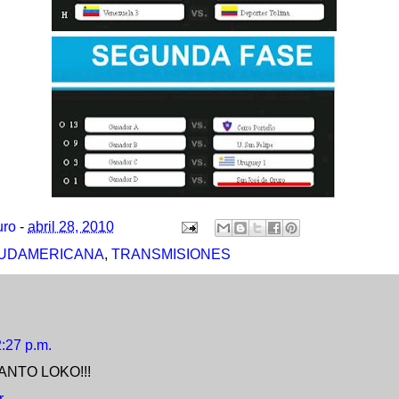
uro
-
abril 28, 2010
SUDAMERICANA
,
TRANSMISIONES
2:27 p.m.
NTO LOKO!!!
r