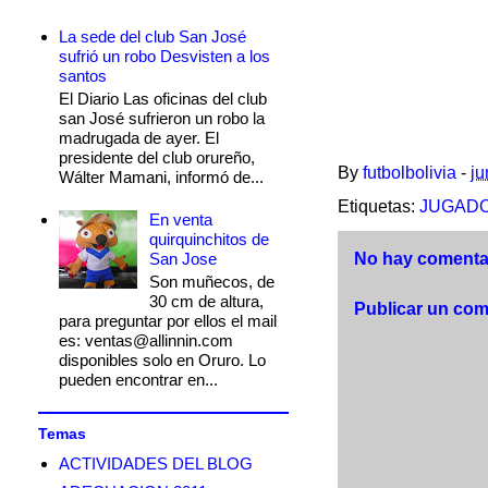
La sede del club San José
sufrió un robo Desvisten a los
santos
El Diario Las oficinas del club
san José sufrieron un robo la
madrugada de ayer. El
presidente del club orureño,
By
futbolbolivia
-
ju
Wálter Mamani, informó de...
Etiquetas:
JUGAD
En venta
quirquinchitos de
San Jose
No hay comentar
Son muñecos, de
30 cm de altura,
Publicar un com
para preguntar por ellos el mail
es: ventas@allinnin.com
disponibles solo en Oruro. Lo
pueden encontrar en...
Temas
ACTIVIDADES DEL BLOG