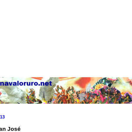
013
an José