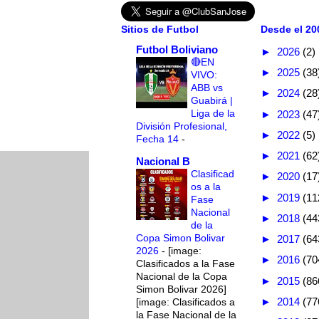
Sitios de Futbol
Desde el 200
Futbol Boliviano
►
2026
(2)
🔴EN
►
2025
(38
VIVO:
ABB vs
►
2024
(28
Guabirá |
Liga de la
►
2023
(47
División Profesional,
►
2022
(5)
Fecha 14
-
►
2021
(62
Nacional B
Clasificad
►
2020
(17
os a la
►
2019
(11
Fase
Nacional
►
2018
(44
de la
Copa Simon Bolivar
►
2017
(64
2026
-
[image:
►
2016
(70
Clasificados a la Fase
Nacional de la Copa
►
2015
(86
Simon Bolivar 2026]
►
2014
(77
[image: Clasificados a
la Fase Nacional de la