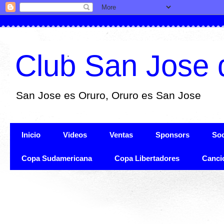
Club San Jose 
San Jose es Oruro, Oruro es San Jose
Inicio
Videos
Ventas
Sponsors
Soc
Copa Sudamericana
Copa Libertadores
Canci