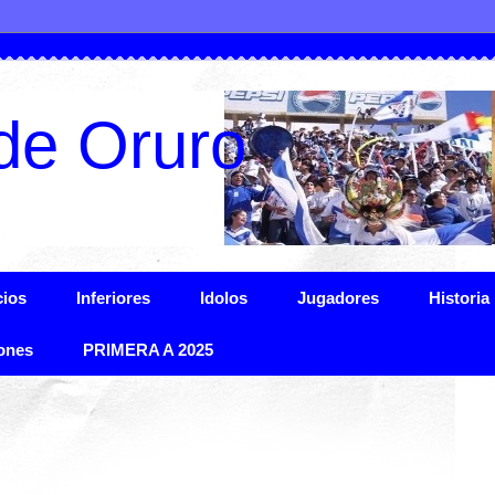
de Oruro
ios
Inferiores
Idolos
Jugadores
Historia
ones
PRIMERA A 2025