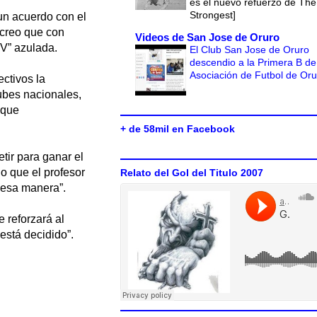
es el nuevo refuerzo de The
Strongest]
 un acuerdo con el
 creo que con
Videos de San Jose de Oruro
“V” azulada.
El Club San Jose de Oruro
descendio a la Primera B de
Asociación de Futbol de Or
ctivos la
lubes nacionales,
 que
+ de 58mil en Facebook
tir para ganar el
o que el profesor
Relato del Gol del Titulo 2007
 esa manera”.
e reforzará al
está decidido”.