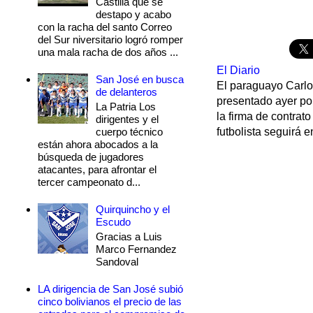
Castilla que se
destapo y acabo
con la racha del santo Correo
del Sur niversitario logró romper
una mala racha de dos años ...
El Diario
San José en busca
El paraguayo Carlos
de delanteros
presentado ayer por
La Patria Los
la firma de contrat
dirigentes y el
cuerpo técnico
futbolista seguirá en
están ahora abocados a la
búsqueda de jugadores
atacantes, para afrontar el
tercer campeonato d...
Quirquincho y el
Escudo
Gracias a Luis
Marco Fernandez
Sandoval
LA dirigencia de San José subió
cinco bolivianos el precio de las