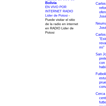
Bolivia
Carlo
EN VIVO POR
refo
INTERNET RADIO
ofen
Lider de Potosi
-
Jos
Puede visitar el sitio
Neuma
de la radio en internet
Jos
en RADIO Lider de
Potosi
Carlos
"Est
reva
mí"
San Jo
pre
con 
habi.
Futbol
estu
prue
conv
Cerca 
cent
futb