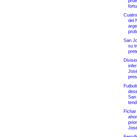
pru
fortu
Cuatro
del 
arge
prob
San Jo
su t
pre
Divisi
infe
Jos
pres
Futbol
dese
San
tend
Fichar
ahor
prio
Jos
Ferrufi