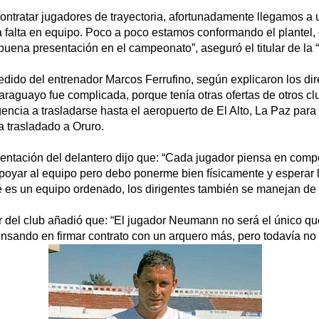
 contratar jugadores de trayectoria, afortunadamente llegamos a
a falta en equipo. Poco a poco estamos conformando el plantel,
uena presentación en el campeonato”, aseguró el titular de la 
ido del entrenador Marcos Ferrufino, según explicaron los dire
araguayo fue complicada, porque tenía otras ofertas de otros c
igencia a trasladarse hasta el aeropuerto de El Alto, La Paz para
 trasladado a Oruro.
ntación del delantero dijo que: “Cada jugador piensa en compe
apoyar al equipo pero debo ponerme bien físicamente y esperar l
 es un equipo ordenado, los dirigentes también se manejan de
lar del club añadió que: “El jugador Neumann no será el único qu
sando en firmar contrato con un arquero más, pero todavía no 