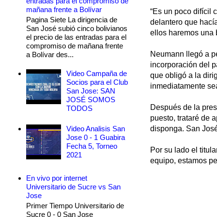
entradas para el compromiso de
mañana frente a Bolívar
“Es un poco difícil
Pagina Siete La dirigencia de
delantero que hací
San José subió cinco bolivianos
ellos haremos una b
el precio de las entradas para el
compromiso de mañana frente
Neumann llegó a ped
a Bolívar des...
incorporación del p
Video Campaña de
que obligó a la dir
Socios para el Club
inmediatamente sea
San Jose: SAN
JOSÉ SOMOS
Después de la prese
TODOS
puesto, trataré de 
Video Analisis San
disponga. San José
Jose 0 - 1 Guabira
Fecha 5, Torneo
Por su lado el titu
2021
equipo, estamos pen
En vivo por internet
Universitario de Sucre vs San
Jose
Primer Tiempo Universitario de
Sucre 0 - 0 San Jose