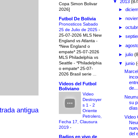
▼
2013
(87
Copa Simon Bolivar
2026]
►
dicie
►
novie
Futbol De Bolivia
Pronosticos Sabado
►
octub
25 de Julio de 2025
-
25-07-2026 MLS New
►
septi
England vs Atlanta -
►
agost
*New England o
empate* 25-07-2026
►
julio
(
MLS Philadelphia vs
Seattle - *Philadelphia
▼
junio
(
o empate* 25-07-
Marce
2026 Brasil serie ...
inco
entr
Videos del Futbol
de...
Boliviano
Video
Neuman
Destroyer
su p
s 1 - 2
días
trada antigua
Oriente
Petrolero,
Video 
Fecha 17, Clausura
Neu
2019
-
nuev
del e
Radios en vivo de