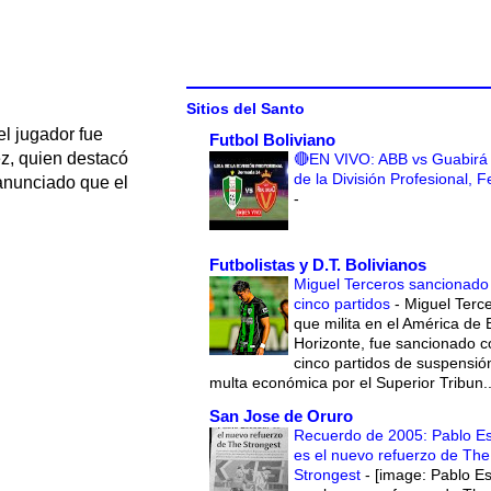
Sitios del Santo
l jugador fue
Futbol Boliviano
ez, quien destacó
🔴EN VIVO: ABB vs Guabirá 
de la División Profesional, 
 anunciado que el
-
Futbolistas y D.T. Bolivianos
Miguel Terceros sancionado
cinco partidos
-
Miguel Terce
que milita en el América de 
Horizonte, fue sancionado c
cinco partidos de suspensió
multa económica por el Superior Tribun..
San Jose de Oruro
Recuerdo de 2005: Pablo E
es el nuevo refuerzo de The
Strongest
-
[image: Pablo E