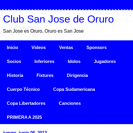
Club San Jose de Oruro
San Jose es Oruro, Oruro es San Jose
Inicio
Videos
Ventas
Sponsors
Socios
Inferiores
Idolos
Jugadores
Historia
Fixtures
Dirigencia
Cuerpo Técnico
Copa Sudamericana
Copa Libertadores
Canciones
PRIMERA A 2025
jueves, junio 06, 2013