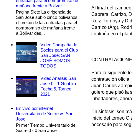
entradas para el compromiso de
mañana frente a Bolívar
Al final del campe
Pagina Siete La dirigencia de
Cabrera, Carrizo, D
San José subió cinco bolivianos
Ruiz, Tordoya y Didí
el precio de las entradas para el
Carrizo (Arg), Rodr
compromiso de mañana frente
a Bolívar des...
continúa en el plant
Video Campaña de
Socios para el Club
San Jose: SAN
CONTRATACION
JOSÉ SOMOS
TODOS
Para la siguiente t
Video Analisis San
contratación oficial
Jose 0 - 1 Guabira
Juan Carlos Zampie
Fecha 5, Torneo
golero que pisó la 
2021
Libertadores, ahora
En vivo por internet
En síntesis, son má
Universitario de Sucre vs San
inicio del torneo C
Jose
necesario para seg
Primer Tiempo Universitario de
Sucre 0 - 0 San Jose