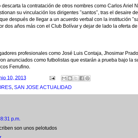
 descarta la contratación de otros nombres como Carlos Ariel
tionan su vinculación los dirigentes "santos", tras el desaire de
que después de llegar a un acuerdo verbal con la institución "s
por dos años más con el Club Bolívar y dejar de lado la oferta d
jugadores profesionales como José Luis Contaja, Jhosimar Prado
on anunciados como futbolistas que estarán a prueba bajo la s
rcos Ferrufino.
nio 10, 2013
ORES
,
SAN JOSE ACTUALIDAD
8:31 p.m.
criben son unos pelotudos
r