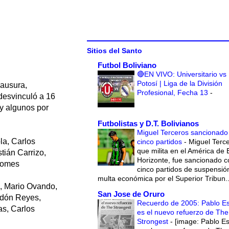
Sitios del Santo
Futbol Boliviano
🔴EN VIVO: Universitario vs
Potosí | Liga de la División
lausura,
Profesional, Fecha 13
-
 desvinculó a 16
 y algunos por
Futbolistas y D.T. Bolivianos
Miguel Terceros sancionado
la, Carlos
cinco partidos
-
Miguel Terce
que milita en el América de 
tián Carrizo,
Horizonte, fue sancionado c
 Gomes
cinco partidos de suspensió
multa económica por el Superior Tribun..
s, Mario Ovando,
San Jose de Oruro
bdón Reyes,
Recuerdo de 2005: Pablo E
as, Carlos
es el nuevo refuerzo de The
Strongest
-
[image: Pablo E