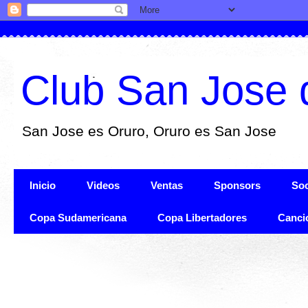
Club San Jose 
San Jose es Oruro, Oruro es San Jose
Inicio
Videos
Ventas
Sponsors
Soc
Copa Sudamericana
Copa Libertadores
Canci