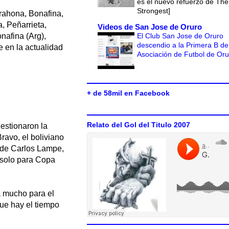
es el nuevo refuerzo de The
Strongest]
rahona, Bonafina,
, Peñarrieta,
Videos de San Jose de Oruro
El Club San Jose de Oruro
onafina (Arg),
descendio a la Primera B de
e en la actualidad
Asociación de Futbol de Or
+ de 58mil en Facebook
Relato del Gol del Titulo 2007
gestionaron la
Bravo, el boliviano
 de Carlos Lampe,
 solo para Copa
a mucho para el
que hay el tiempo