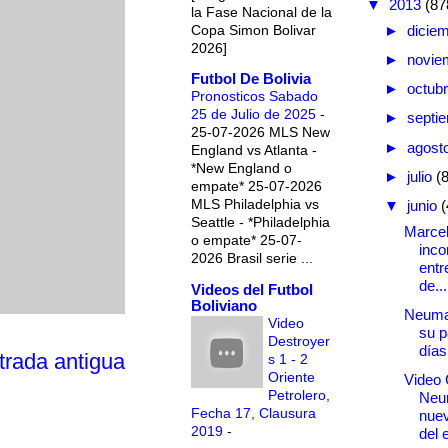
▼
2013
(87
la Fase Nacional de la
Copa Simon Bolivar
►
dicie
2026]
►
novie
Futbol De Bolivia
►
octub
Pronosticos Sabado
25 de Julio de 2025
-
►
septi
25-07-2026 MLS New
►
agost
England vs Atlanta -
*New England o
►
julio
(
empate* 25-07-2026
MLS Philadelphia vs
▼
junio
(
Seattle - *Philadelphia
Marce
o empate* 25-07-
inco
2026 Brasil serie ...
entr
de...
Videos del Futbol
Boliviano
Neuman
Video
su p
Destroyer
días
trada antigua
s 1 - 2
Oriente
Video 
Petrolero,
Neu
Fecha 17, Clausura
nuev
2019
-
del e