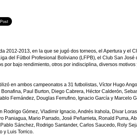
a 2012-2013, en la que se jugó dos torneos, el Apertura y el C
Liga del Fútbol Profesional Boliviano (LFPB), el Club San José
s por bajo rendimiento, otros por indisciplina, diversos motivos
tilizó en ambos campeonatos a 31 futbolistas, Víctor Hugo Ango
Bonafina, Paul Burton, Diego Cabrera, Héctor Calderón, Sebas
Pablo Fernández, Douglas Ferrufino, Ignacio García y Marcelo
on Rodrigo Gómez, Vladimir Ignacio, Andrés Irahola, Divar Lora
aro Paniagua, Mario Parrado, José Peñarrieta, Ronald Puma, A
n Pablo Sánchez, Rodrigo Santander, Carlos Saucedo, Roly Sej
o y Luis Torrico.