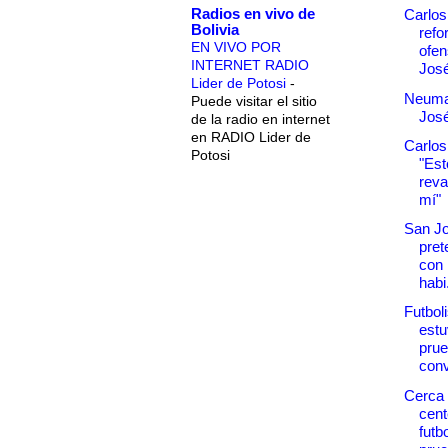
Radios en vivo de
Carlo
Bolivia
refo
EN VIVO POR
ofen
INTERNET RADIO
Jos
Lider de Potosi
-
Neuma
Puede visitar el sitio
Jos
de la radio en internet
en RADIO Lider de
Carlos
Potosi
"Est
reva
mí"
San Jo
pre
con 
habi.
Futbol
estu
prue
conv
Cerca 
cent
futb