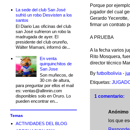
Porque por ejemplo
La sede del club San José
jugador del cual ges
sufrió un robo Desvisten a los
Gerardo Yecerotte, 
santos
firmar un contrato 
El Diario Las oficinas del club
san José sufrieron un robo la
madrugada de ayer. El
A PRUEBA
presidente del club orureño,
Wálter Mamani, informó de...
A la fecha varios 
Rito Mosquera, fuer
En venta
director técnico Ma
quirquinchitos de
San Jose
By
futbolbolivia
-
ju
Son muñecos, de
30 cm de altura,
Etiquetas:
JUGAD
para preguntar por ellos el mail
es: ventas@allinnin.com
disponibles solo en Oruro. Lo
1 comentario:
pueden encontrar en...
Anónimo
Temas
los que es
ACTIVIDADES DEL BLOG
Responde