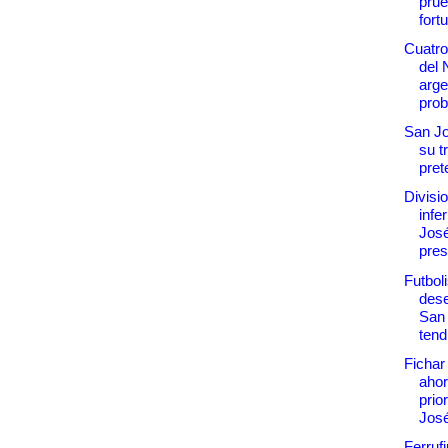
pru
fortu
Cuatro
del 
arge
prob
San Jo
su t
pre
Divisi
infe
Jos
pres
Futbol
dese
San
tend
Fichar
ahor
prio
Jos
Ferrufi