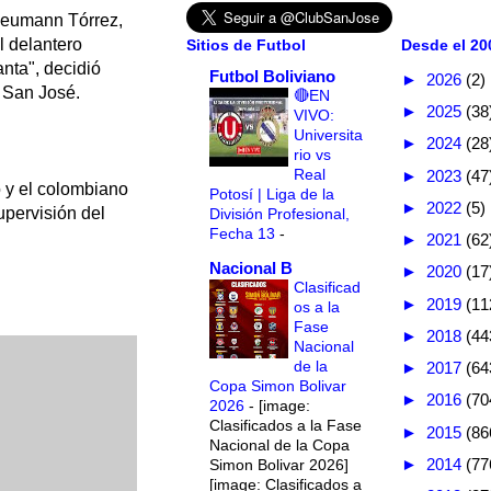
 Neumann Tórrez,
l delantero
Sitios de Futbol
Desde el 200
anta", decidió
Futbol Boliviano
►
2026
(2)
e San José.
🔴EN
►
2025
(38
VIVO:
Universita
►
2024
(28
rio vs
Real
►
2023
(47
 y el colombiano
Potosí | Liga de la
►
2022
(5)
upervisión del
División Profesional,
Fecha 13
-
►
2021
(62
Nacional B
►
2020
(17
Clasificad
►
2019
(11
os a la
Fase
►
2018
(44
Nacional
de la
►
2017
(64
Copa Simon Bolivar
►
2016
(70
2026
-
[image:
Clasificados a la Fase
►
2015
(86
Nacional de la Copa
►
2014
(77
Simon Bolivar 2026]
[image: Clasificados a