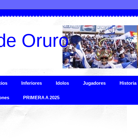
de Oruro
ios
Inferiores
Idolos
Jugadores
Historia
ones
PRIMERA A 2025