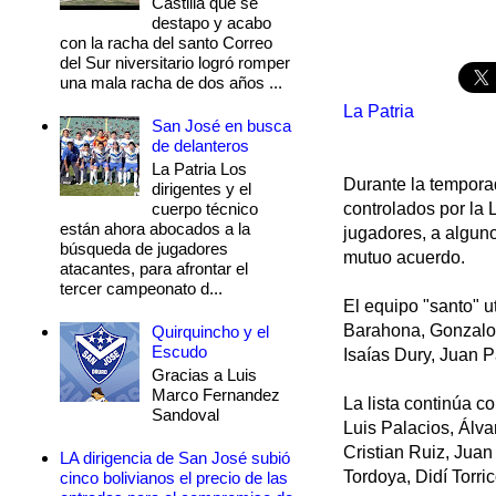
Castilla que se
destapo y acabo
con la racha del santo Correo
del Sur niversitario logró romper
una mala racha de dos años ...
La Patria
San José en busca
de delanteros
La Patria Los
Durante la temporad
dirigentes y el
cuerpo técnico
controlados por la 
están ahora abocados a la
jugadores, a alguno
búsqueda de jugadores
mutuo acuerdo.
atacantes, para afrontar el
tercer campeonato d...
El equipo "santo" u
Barahona, Gonzalo 
Quirquincho y el
Escudo
Isaías Dury, Juan 
Gracias a Luis
Marco Fernandez
La lista continúa c
Sandoval
Luis Palacios, Álv
Cristian Ruiz, Jua
LA dirigencia de San José subió
Tordoya, Didí Torric
cinco bolivianos el precio de las