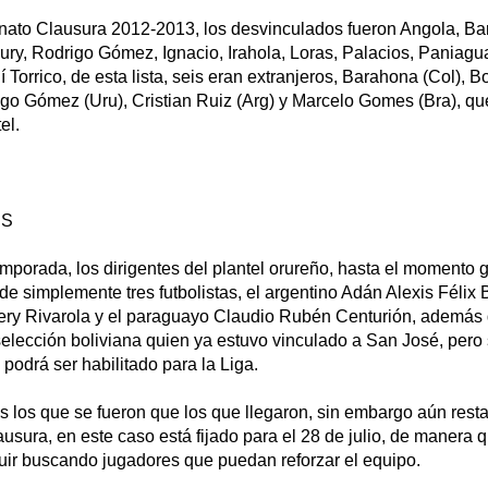
onato Clausura 2012-2013, los desvinculados fueron Angola, Ba
ury, Rodrigo Gómez, Ignacio, Irahola, Loras, Palacios, Paniagua
 Torrico, de esta lista, seis eran extranjeros, Barahona (Col), B
igo Gómez (Uru), Cristian Ruiz (Arg) y Marcelo Gomes (Bra), qu
el.
ES
emporada, los dirigentes del plantel orureño, hasta el momento 
 de simplemente tres futbolistas, el argentino Adán Alexis Félix 
ry Rivarola y el paraguayo Claudio Rubén Centurión, además
selección boliviana quien ya estuvo vinculado a San José, pero
 podrá ser habilitado para la Liga.
s los que se fueron que los que llegaron, sin embargo aún rest
lausura, en este caso está fijado para el 28 de julio, de manera 
uir buscando jugadores que puedan reforzar el equipo.