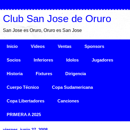
Club San Jose de Oruro
San Jose es Oruro, Oruro es San Jose
Inicio
Videos
Ventas
Sponsors
Socios
Inferiores
Idolos
Jugadores
Historia
Fixtures
Dirigencia
Cuerpo Técnico
Copa Sudamericana
Copa Libertadores
Canciones
PRIMERA A 2025
viernes, junio 27, 2008