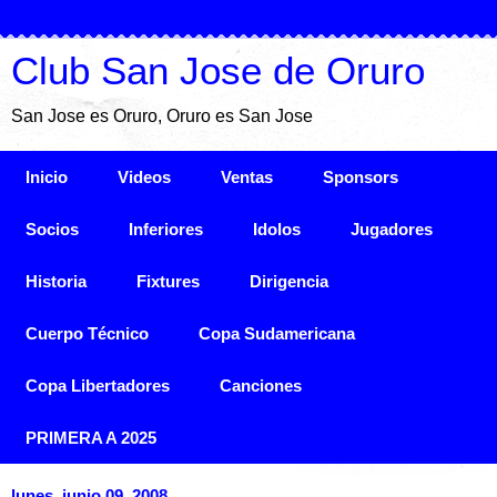
Club San Jose de Oruro
San Jose es Oruro, Oruro es San Jose
Inicio
Videos
Ventas
Sponsors
Socios
Inferiores
Idolos
Jugadores
Historia
Fixtures
Dirigencia
Cuerpo Técnico
Copa Sudamericana
Copa Libertadores
Canciones
PRIMERA A 2025
lunes, junio 09, 2008