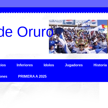
de Oruro
ios
Inferiores
Idolos
Jugadores
Historia
ones
PRIMERA A 2025