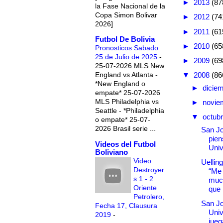
►
2013
(87
la Fase Nacional de la
Copa Simon Bolivar
►
2012
(74
2026]
►
2011
(61
Futbol De Bolivia
►
2010
(65
Pronosticos Sabado
25 de Julio de 2025
-
►
2009
(69
25-07-2026 MLS New
England vs Atlanta -
▼
2008
(86
*New England o
►
dicie
empate* 25-07-2026
MLS Philadelphia vs
►
novie
Seattle - *Philadelphia
▼
octub
o empate* 25-07-
2026 Brasil serie ...
San Jo
pien
Videos del Futbol
Univ
Boliviano
Video
Uellin
Destroyer
“Me 
s 1 - 2
muc
Oriente
que .
Petrolero,
San Jo
Fecha 17, Clausura
Univ
2019
-
jueg