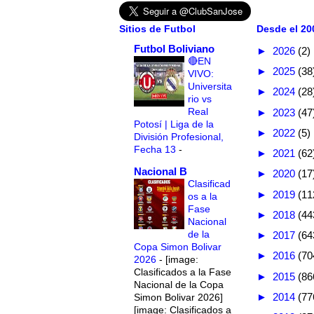
Sitios de Futbol
Desde el 200
Futbol Boliviano
►
2026
(2)
🔴EN
►
2025
(38
VIVO:
Universita
►
2024
(28
rio vs
Real
►
2023
(47
Potosí | Liga de la
►
2022
(5)
División Profesional,
Fecha 13
-
►
2021
(62
Nacional B
►
2020
(17
Clasificad
►
2019
(11
os a la
Fase
►
2018
(44
Nacional
de la
►
2017
(64
Copa Simon Bolivar
►
2016
(70
2026
-
[image:
Clasificados a la Fase
►
2015
(86
Nacional de la Copa
►
2014
(77
Simon Bolivar 2026]
[image: Clasificados a