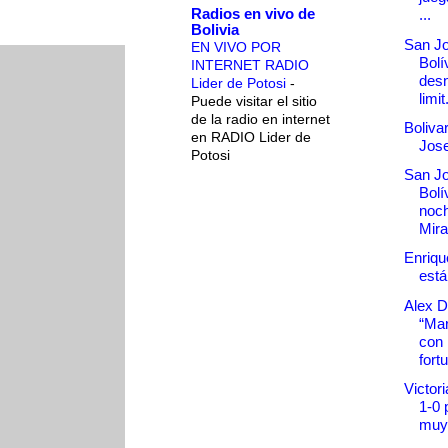
Radios en vivo de
...
Bolivia
San Jo
EN VIVO POR
Bolí
INTERNET RADIO
des
Lider de Potosi
-
limit.
Puede visitar el sitio
de la radio en internet
Boliva
en RADIO Lider de
Jose
Potosi
San Jo
Bolí
noc
Mira
Enriqu
está
Alex D
“Mar
con
fort
Victori
1-0 
muy 