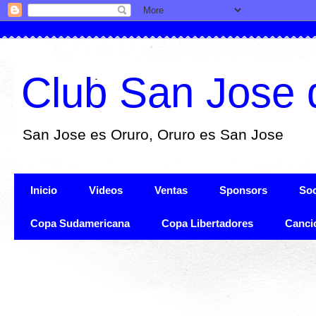
Club San Jose 
San Jose es Oruro, Oruro es San Jose
Inicio
Videos
Ventas
Sponsors
Soc
Copa Sudamericana
Copa Libertadores
Canci