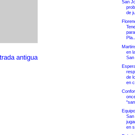
San Jo
prob
de j
Floren
Ten
para
Pla..
Martins
en l
trada antigua
San
Espera
resp
de l
en co
Confor
once
“san
Equipo
San
jug
en s