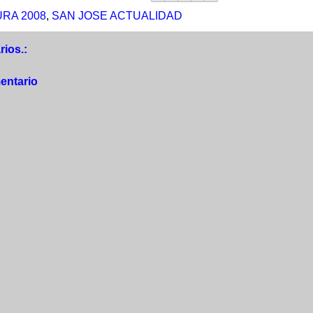
RA 2008
,
SAN JOSE ACTUALIDAD
ios.:
entario