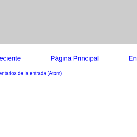
eciente
Página Principal
En
ntarios de la entrada (Atom)