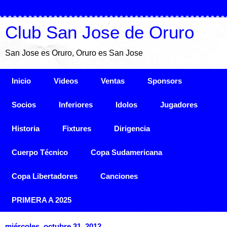
Club San Jose de Oruro
San Jose es Oruro, Oruro es San Jose
Inicio
Videos
Ventas
Sponsors
Socios
Inferiores
Idolos
Jugadores
Historia
Fixtures
Dirigencia
Cuerpo Técnico
Copa Sudamericana
Copa Libertadores
Canciones
PRIMERA A 2025
miércoles, octubre 31, 2012