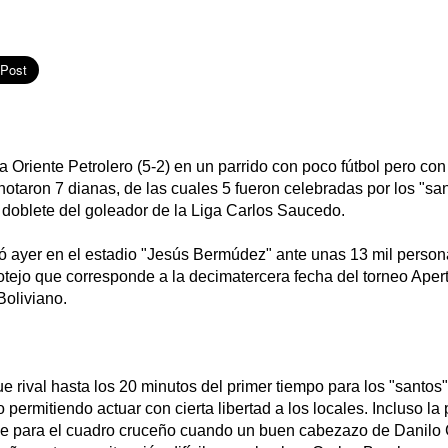
 Oriente Petrolero (5-2) en un parrido con poco fútbol pero co
anotaron 7 dianas, de las cuales 5 fueron celebradas por los "s
doblete del goleador de la Liga Carlos Saucedo.
tó ayer en el estadio "Jesús Bermúdez" ante unas 13 mil person
otejo que corresponde a la decimatercera fecha del torneo Apert
Boliviano.
ue rival hasta los 20 minutos del primer tiempo para los "santos"
 permitiendo actuar con cierta libertad a los locales. Incluso la
ue para el cuadro cruceño cuando un buen cabezazo de Danilo