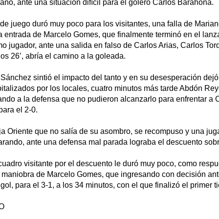
saño, ante una situación difícil para el golero Carlos Barahona.
e juego duró muy poco para los visitantes, una falla de Maria
la entrada de Marcelo Gomes, que finalmente terminó en el lan
o jugador, ante una salida en falso de Carlos Arias, Carlos To
os 26’, abría el camino a la goleada.
 Sánchez sintió el impacto del tanto y en su desesperación dej
italizados por los locales, cuatro minutos más tarde Abdón Rey
ndo a la defensa que no pudieron alcanzarlo para enfrentar a C
para el 2-0.
ja Oriente que no salía de su asombro, se recompuso y una juga
arando, ante una defensa mal parada lograba el descuento sobr
 cuadro visitante por el descuento le duró muy poco, como respue
 maniobra de Marcelo Gomes, que ingresando con decisión ante
gol, para el 3-1, a los 34 minutos, con el que finalizó el primer 
O