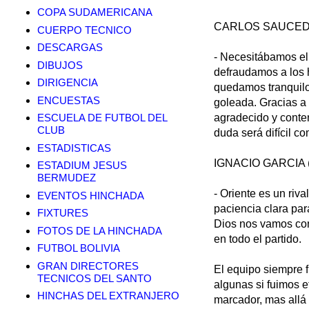
COPA SUDAMERICANA
CARLOS SAUCEDO
CUERPO TECNICO
DESCARGAS
- Necesitábamos el
DIBUJOS
defraudamos a los 
DIRIGENCIA
quedamos tranquilo
ENCUESTAS
goleada. Gracias a 
ESCUELA DE FUTBOL DEL
agradecido y conten
CLUB
duda será difícil c
ESTADISTICAS
IGNACIO GARCIA (
ESTADIUM JESUS
BERMUDEZ
- Oriente es un riv
EVENTOS HINCHADA
paciencia clara par
FIXTURES
Dios nos vamos con
FOTOS DE LA HINCHADA
en todo el partido.
FUTBOL BOLIVIA
GRAN DIRECTORES
El equipo siempre 
TECNICOS DEL SANTO
algunas si fuimos e
HINCHAS DEL EXTRANJERO
marcador, mas allá 