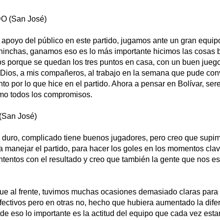
 (San José)
 apoyo del público en este partido, jugamos ante un gran equip
hinchas, ganamos eso es lo más importante hicimos las cosas 
s porque se quedan los tres puntos en casa, con un buen jueg
Dios, a mis compañeros, al trabajo en la semana que pude conve
to por lo que hice en el partido. Ahora a pensar en Bolívar, ser
omo todos los compromisos.
San José)
al duro, complicado tiene buenos jugadores, pero creo que supim
a manejar el partido, para hacer los goles en los momentos clav
tentos con el resultado y creo que también la gente que nos 
fue al frente, tuvimos muchas ocasiones demasiado claras para 
fectivos pero en otras no, hecho que hubiera aumentado la dife
de eso lo importante es la actitud del equipo que cada vez est