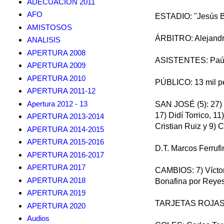
ADECUACION 2011
AFO
ESTADIO: "Jesús 
AMISTOSOS
ÁRBITRO: Alejandro
ANALISIS
APERTURA 2008
ASISTENTES: Paúl
APERTURA 2009
APERTURA 2010
PÚBLICO: 13 mil p
APERTURA 2011-12
Apertura 2012 - 13
SAN JOSÉ (5): 27) C
17) Didí Torrico, 1
APERTURA 2013-2014
Cristian Ruiz y 9) 
APERTURA 2014-2015
APERTURA 2015-2016
D.T. Marcos Ferrufi
APERTURA 2016-2017
APERTURA 2017
CAMBIOS: 7) Víctor
APERTURA 2018
Bonafina por Reyes
APERTURA 2019
TARJETAS ROJAS:
APERTURA 2020
Audios