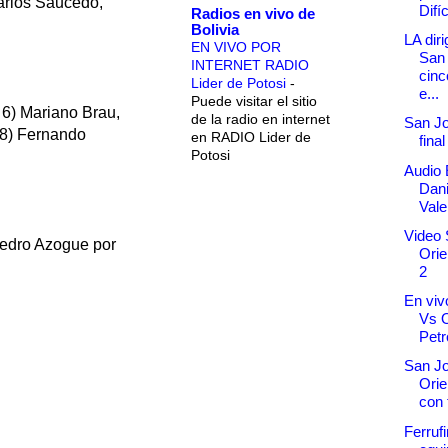
arlos Saucedo,
Difíc
Radios en vivo de
Bolivia
LA dir
EN VIVO POR
San 
INTERNET RADIO
cinc
Lider de Potosi
-
e...
Puede visitar el sitio
6) Mariano Brau,
de la radio en internet
San Jo
 8) Fernando
en RADIO Lider de
final
Potosi
Audio 
Dani
Vale
Video 
Pedro Azogue por
Orie
2
En viv
Vs O
Petr
San Jo
Orie
con 
Ferrufi