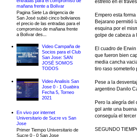
entradas para el compromiso de
estrelló en el trave
mañana frente a Bolívar
Pagina Siete La dirigencia de
Empero esta forma d
San José subió cinco bolivianos
Bejarano permitió 
el precio de las entradas para el
esquina por el mism
compromiso de mañana frente
a Bolívar des...
golpe de cabeza a l
Video Campaña de
El cuadro de Erwin
Socios para el Club
que fueron bien cap
San Jose: SAN
media cancha vacia
JOSÉ SOMOS
TODOS
tiro raso someterlo 
Video Analisis San
Pese a la desventa
Jose 0 - 1 Guabira
argentino Danilo C
Fecha 5, Torneo
2021
Pero la alegría del
gol ante una buena
En vivo por internet
conseguía el tercer 
Universitario de Sucre vs San
Jose
SEGUNDO TIEMP
Primer Tiempo Universitario de
Sucre 0 - 0 San Jose