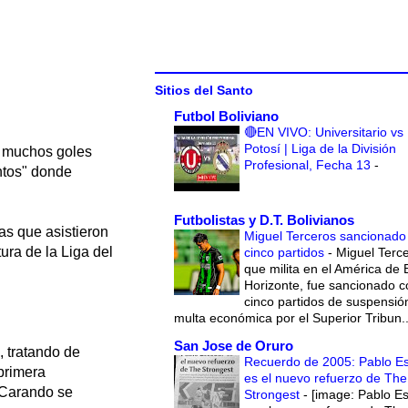
Sitios del Santo
Futbol Boliviano
🔴EN VIVO: Universitario vs
Potosí | Liga de la División
n muchos goles
Profesional, Fecha 13
-
antos" donde
Futbolistas y D.T. Bolivianos
as que asistieron
Miguel Terceros sancionado
ura de la Liga del
cinco partidos
-
Miguel Terce
que milita en el América de 
Horizonte, fue sancionado c
cinco partidos de suspensió
multa económica por el Superior Tribun..
San Jose de Oruro
, tratando de
Recuerdo de 2005: Pablo E
 primera
es el nuevo refuerzo de The
 Carando se
Strongest
-
[image: Pablo E