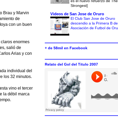
es el nuevo refuerzo de The
Strongest]
no Brau y Marvin
Videos de San Jose de Oruro
El Club San Jose de Oruro
zamiento de
descendio a la Primera B de
rdoya con un buen
Asociación de Futbol de Or
ó claros enormes
es, salió de
+ de 58mil en Facebook
arlos Arias y con
Relato del Gol del Titulo 2007
da individual del
e los 32 minutos.
sta vino el tercer
 la débil marca
tiempo.