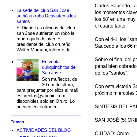
Carlos Saucedo, rat
La sede del club San José
los momentos clave
sufrió un robo Desvisten a los
los 58’ en una muy 
santos
el cuarto tanto.
El Diario Las oficinas del club
san José sufrieron un robo la
madrugada de ayer. El
Con el 4-1, los "sa
presidente del club orureño,
Saucedo a los 66 mi
Wálter Mamani, informó de...
Sobre el final del 
En venta
penal bien cobrado 
quirquinchitos de
San Jose
de los "santos".
Son muñecos, de
30 cm de altura,
Con esta victoria S
para preguntar por ellos el mail
próximo miércoles 3
es: ventas@allinnin.com
disponibles solo en Oruro. Lo
pueden encontrar en...
SÍNTESIS DEL PA
SAN JOSÉ (5) OR
Temas
ACTIVIDADES DEL BLOG
CIUDAD: Oruro