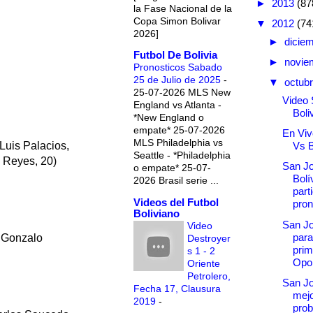
►
2013
(87
la Fase Nacional de la
Copa Simon Bolivar
▼
2012
(74
2026]
►
dicie
Futbol De Bolivia
►
novie
Pronosticos Sabado
25 de Julio de 2025
-
▼
octub
25-07-2026 MLS New
Video 
England vs Atlanta -
Boli
*New England o
empate* 25-07-2026
En Vi
MLS Philadelphia vs
Vs B
Luis Palacios,
Seattle - *Philadelphia
n Reyes, 20)
San Jo
o empate* 25-07-
Bolí
2026 Brasil serie ...
part
Videos del Futbol
pron
Boliviano
San Jo
Video
para
) Gonzalo
Destroyer
prim
s 1 - 2
Opo.
Oriente
Petrolero,
San Jo
Fecha 17, Clausura
mej
2019
-
prob