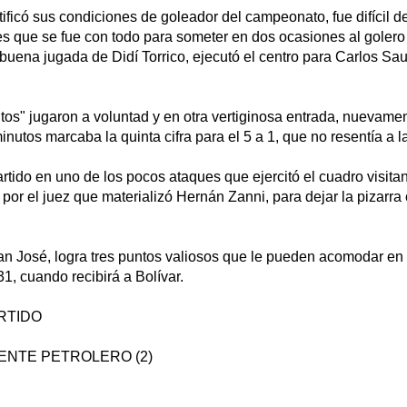
ificó sus condiciones de goleador del campeonato, fue difícil d
s que se fue con todo para someter en dos ocasiones al golero 
buena jugada de Didí Torrico, ejecutó el centro para Carlos S
ntos" jugaron a voluntad y en otra vertiginosa entrada, nuevame
nutos marcaba la quinta cifra para el 5 a 1, que no resentía a la
partido en uno de los pocos ataques que ejercitó el cuadro visita
por el juez que materializó Hernán Zanni, para dejar la pizarra c
an José, logra tres puntos valiosos que le pueden acomodar en e
1, cuando recibirá a Bolívar.
RTIDO
IENTE PETROLERO (2)