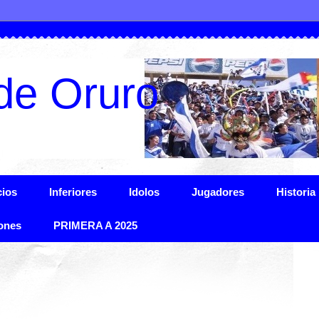
de Oruro
ios
Inferiores
Idolos
Jugadores
Historia
ones
PRIMERA A 2025