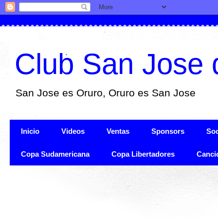
Club San Jose 
San Jose es Oruro, Oruro es San Jose
Inicio
Videos
Ventas
Sponsors
Soc
Copa Sudamericana
Copa Libertadores
Canci