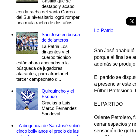
Castilla que se
destapo y acabo
con la racha del santo Correo
del Sur niversitario logró romper
una mala racha de dos años ...
La Patria
San José en busca
de delanteros
La Patria Los
San José apabulló a
dirigentes y el
cuerpo técnico
porque al final se 
están ahora abocados a la
además se produjo 
búsqueda de jugadores
atacantes, para afrontar el
El partido se dispu
tercer campeonato d...
a presenciar este c
Fútbol Profesional 
Quirquincho y el
Escudo
Gracias a Luis
EL PARTIDO
Marco Fernandez
Sandoval
Oriente Petrolero, f
cerrar espacios y no
LA dirigencia de San José subió
sensación de gol f
cinco bolivianos el precio de las