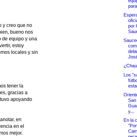
equi
para 
Esper
ofici
o y creo que no
por 
Sauc
bien, bueno nos
o de equipo y una
Sauce
rtir, estoy
com
dela
emos locales y sin
Jos
¿Chau
Los "s
fútb
esta
os tener la
es, gracias a
Oriente
estuvo apoyando
San 
Gual
y...
anotar, en
En la
"Pon
rencia en el
Cami
amos mejor.
reca