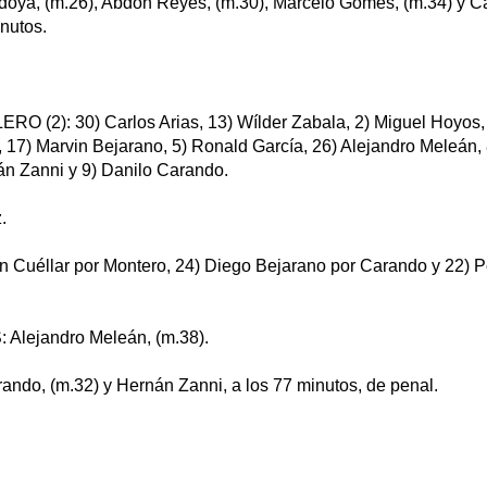
oya, (m.26), Abdón Reyes, (m.30), Marcelo Gomes, (m.34) y C
inutos.
(2): 30) Carlos Arias, 13) Wílder Zabala, 2) Miguel Hoyos, 
 17) Marvin Bejarano, 5) Ronald García, 26) Alejandro Meleán,
n Zanni y 9) Danilo Carando.
.
 Cuéllar por Montero, 24) Diego Bejarano por Carando y 22) 
lejandro Meleán, (m.38).
ndo, (m.32) y Hernán Zanni, a los 77 minutos, de penal.