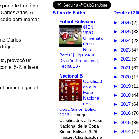
e ponerle frenó en
Carlos Arias. A
Sitios de Futbol
Desde el 200
aucedo para marcar
Futbol Boliviano
►
2026
(2)
🔴EN
►
2025
(38
VIVO:
Universita
nte Carlos
►
2024
(28
rio vs
 lógica.
Real
►
2023
(47
Potosí | Liga de la
►
2022
(5)
nte, provocó un
División Profesional,
Fecha 13
-
on el 5-2, a favor
►
2021
(62
Nacional B
►
2020
(17
Clasificad
►
2019
(11
os a la
l primer lugar, el
Fase
►
2018
(44
Nacional
de la
►
2017
(64
Copa Simon Bolivar
►
2016
(70
2026
-
[image:
Clasificados a la Fase
►
2015
(86
Nacional de la Copa
►
2014
(77
Simon Bolivar 2026]
[image: Clasificados a