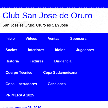
Club San Jose de Oruro
San Jose es Oruro, Oruro es San Jose
Inicio
Videos
Ventas
Sponsors
Socios
Inferiores
Idolos
Jugadores
Historia
Fixtures
Dirigencia
Cuerpo Técnico
Copa Sudamericana
Copa Libertadores
Canciones
PRIMERA A 2025
jueves, agosto 26, 2010