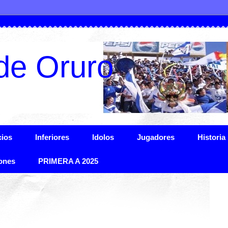
de Oruro
ios
Inferiores
Idolos
Jugadores
Historia
ones
PRIMERA A 2025