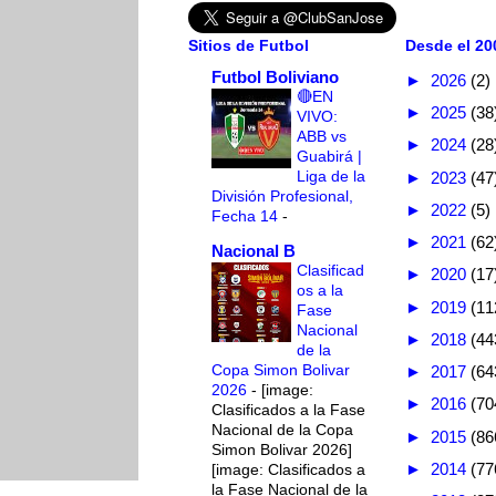
Sitios de Futbol
Desde el 200
Futbol Boliviano
►
2026
(2)
🔴EN
►
2025
(38
VIVO:
ABB vs
►
2024
(28
Guabirá |
Liga de la
►
2023
(47
División Profesional,
►
2022
(5)
Fecha 14
-
►
2021
(62
Nacional B
Clasificad
►
2020
(17
os a la
►
2019
(11
Fase
Nacional
►
2018
(44
de la
Copa Simon Bolivar
►
2017
(64
2026
-
[image:
►
2016
(70
Clasificados a la Fase
Nacional de la Copa
►
2015
(86
Simon Bolivar 2026]
►
2014
(77
[image: Clasificados a
la Fase Nacional de la