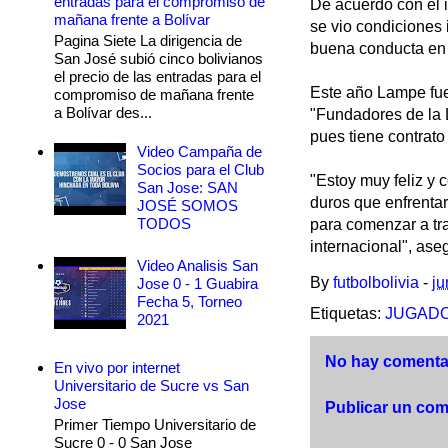
entradas para el compromiso de
De acuerdo con el 
mañana frente a Bolívar
se vio condiciones 
Pagina Siete La dirigencia de
buena conducta en 
San José subió cinco bolivianos
el precio de las entradas para el
Este año Lampe fue 
compromiso de mañana frente
a Bolívar des...
"Fundadores de la 
pues tiene contrato
Video Campaña de
Socios para el Club
"Estoy muy feliz y
San Jose: SAN
duros que enfrenta
JOSÉ SOMOS
TODOS
para comenzar a tra
internacional", ase
Video Analisis San
By
futbolbolivia
-
ju
Jose 0 - 1 Guabira
Fecha 5, Torneo
Etiquetas:
JUGAD
2021
No hay comentar
En vivo por internet
Universitario de Sucre vs San
Jose
Publicar un com
Primer Tiempo Universitario de
Sucre 0 - 0 San Jose