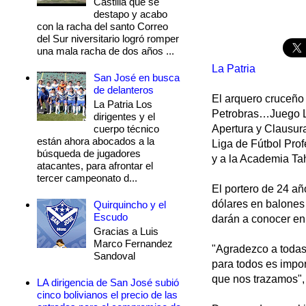
Castilla que se
destapo y acabo
con la racha del santo Correo
del Sur niversitario logró romper
una mala racha de dos años ...
La Patria
San José en busca
de delanteros
El arquero cruceño 
La Patria Los
Petrobras…Juego Li
dirigentes y el
cuerpo técnico
Apertura y Clausura
están ahora abocados a la
Liga de Fútbol Prof
búsqueda de jugadores
y a la Academia Tah
atacantes, para afrontar el
tercer campeonato d...
El portero de 24 añ
dólares en balones 
Quirquincho y el
Escudo
darán a conocer en
Gracias a Luis
Marco Fernandez
"Agradezco a todas
Sandoval
para todos es impo
que nos trazamos", 
LA dirigencia de San José subió
cinco bolivianos el precio de las