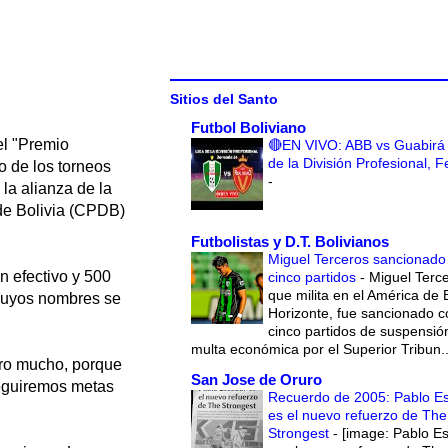
Sitios del Santo
Futbol Boliviano
el "Premio
🔴EN VIVO: ABB vs Guabirá 
de la División Profesional, 
 de los torneos
-
la alianza de la
 de Bolivia (CPDB)
Futbolistas y D.T. Bolivianos
Miguel Terceros sancionado
n efectivo y 500
cinco partidos
-
Miguel Terce
que milita en el América de 
, cuyos nombres se
Horizonte, fue sancionado c
cinco partidos de suspensió
multa económica por el Superior Tribun..
oro mucho, porque
San Jose de Oruro
seguiremos metas
Recuerdo de 2005: Pablo E
es el nuevo refuerzo de The
Strongest
-
[image: Pablo E