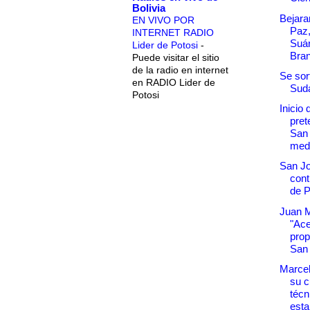
Bolivia
Bejara
EN VIVO POR
Paz,
INTERNET RADIO
Suár
Lider de Potosi
-
Bran
Puede visitar el sitio
de la radio en internet
Se sor
en RADIO Lider de
Sud
Potosi
Inicio 
pre
San
medi
San Jo
cont
de 
Juan 
"Ace
prop
San 
Marcel
su c
técn
esta 