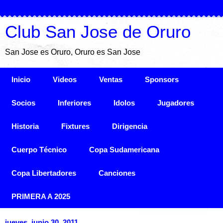
Club San Jose de Oruro
San Jose es Oruro, Oruro es San Jose
Inicio
Videos
Ventas
Sponsors
Socios
Inferiores
Idolos
Jugadores
Historia
Fixtures
Dirigencia
Cuerpo Técnico
Copa Sudamericana
Copa Libertadores
Canciones
PRIMERA A 2025
jueves, junio 30, 2011