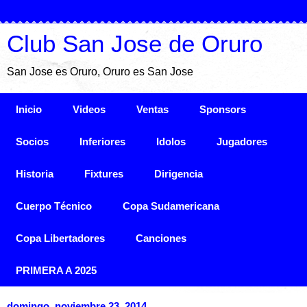
Club San Jose de Oruro
San Jose es Oruro, Oruro es San Jose
Inicio
Videos
Ventas
Sponsors
Socios
Inferiores
Idolos
Jugadores
Historia
Fixtures
Dirigencia
Cuerpo Técnico
Copa Sudamericana
Copa Libertadores
Canciones
PRIMERA A 2025
domingo, noviembre 23, 2014