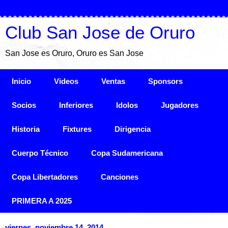
Club San Jose de Oruro
San Jose es Oruro, Oruro es San Jose
Inicio
Videos
Ventas
Sponsors
Socios
Inferiores
Idolos
Jugadores
Historia
Fixtures
Dirigencia
Cuerpo Técnico
Copa Sudamericana
Copa Libertadores
Canciones
PRIMERA A 2025
viernes, noviembre 14, 2014