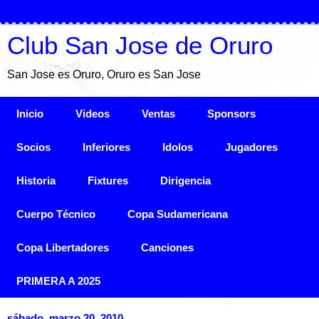
Club San Jose de Oruro
San Jose es Oruro, Oruro es San Jose
Inicio
Videos
Ventas
Sponsors
Socios
Inferiores
Idolos
Jugadores
Historia
Fixtures
Dirigencia
Cuerpo Técnico
Copa Sudamericana
Copa Libertadores
Canciones
PRIMERA A 2025
sábado, marzo 20, 2010