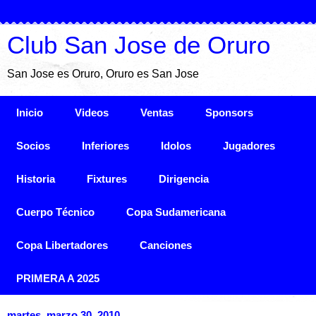
Club San Jose de Oruro
San Jose es Oruro, Oruro es San Jose
Inicio
Videos
Ventas
Sponsors
Socios
Inferiores
Idolos
Jugadores
Historia
Fixtures
Dirigencia
Cuerpo Técnico
Copa Sudamericana
Copa Libertadores
Canciones
PRIMERA A 2025
martes, marzo 30, 2010