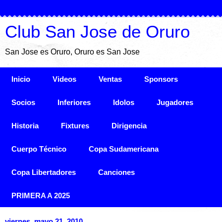
Club San Jose de Oruro
San Jose es Oruro, Oruro es San Jose
Inicio
Videos
Ventas
Sponsors
Socios
Inferiores
Idolos
Jugadores
Historia
Fixtures
Dirigencia
Cuerpo Técnico
Copa Sudamericana
Copa Libertadores
Canciones
PRIMERA A 2025
viernes, mayo 21, 2010