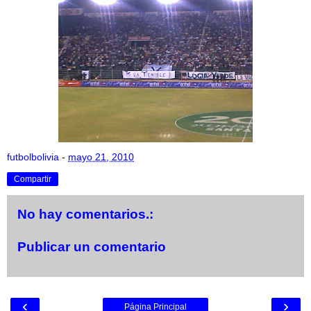
futbolbolivia
-
mayo 21, 2010
Compartir
No hay comentarios.:
Publicar un comentario
‹
›
Página Principal