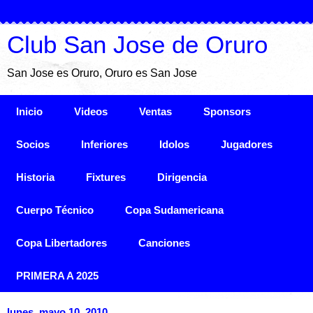
Club San Jose de Oruro
San Jose es Oruro, Oruro es San Jose
Inicio
Videos
Ventas
Sponsors
Socios
Inferiores
Idolos
Jugadores
Historia
Fixtures
Dirigencia
Cuerpo Técnico
Copa Sudamericana
Copa Libertadores
Canciones
PRIMERA A 2025
lunes, mayo 10, 2010