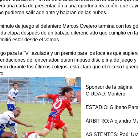
ya era una carta de presentación a una oportuna reacción, que ca
no pudieron salir adelante y bajaran de las nubes.
inuto de juego el delantero Marcos Ovejero termina con los gole
nda etapa después de un trabajo diferenciado que cumplió en 
rmitió estar desde el vamos.
tigo para la "V" azulada y un premio para los locales que supier
ndaciones del entrenador, quien impuso disciplina de juego y c
ron durante los últimos cotejos, está claro que el receso liguer
ro.
Sponsor de la página
CIUDAD: Montero
ESTADIO: Gilberto Par
ÁRBITRO: Alejandro Man
ASISTENTES: Paúl Ura