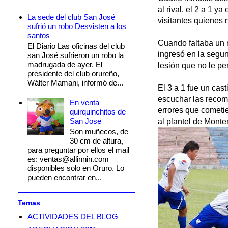
al rival, el 2 a 1 
La sede del club San José
visitantes quienes 
sufrió un robo Desvisten a los
santos
Cuando faltaba un m
El Diario Las oficinas del club
ingresó en la segu
san José sufrieron un robo la
madrugada de ayer. El
lesión que no le pe
presidente del club orureño,
Wálter Mamani, informó de...
El 3 a 1 fue un cas
escuchar las recome
En venta
errores que cometie
quirquinchitos de
San Jose
al plantel de Monte
Son muñecos, de
30 cm de altura,
para preguntar por ellos el mail
es: ventas@allinnin.com
disponibles solo en Oruro. Lo
pueden encontrar en...
Temas
ACTIVIDADES DEL BLOG