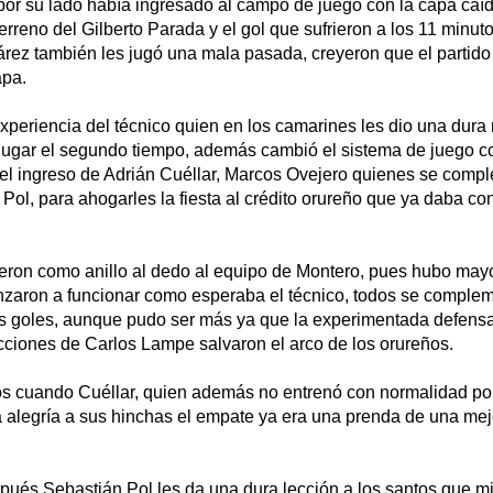
 por su lado había ingresado al campo de juego con la capa caí
terreno del Gilberto Parada y el gol que sufrieron a los 11 minut
rez también les jugó una mala pasada, creyeron que el partido
apa.
xperiencia del técnico quien en los camarines les dio una dura
 jugar el segundo tiempo, además cambió el sistema de juego co
 el ingreso de Adrián Cuéllar, Marcos Ovejero quienes se com
Pol, para ahogarles la fiesta al crédito orureño que ya daba co
ieron como anillo al dedo al equipo de Montero, pues hubo mayo
nzaron a funcionar como esperaba el técnico, todos se comple
res goles, aunque pudo ser más ya que la experimentada defensa
cciones de Carlos Lampe salvaron el arco de los orureños.
os cuando Cuéllar, quien además no entrenó con normalidad por
ra alegría a sus hinchas el empate ya era una prenda de una me
pués Sebastián Pol les da una dura lección a los santos que mi