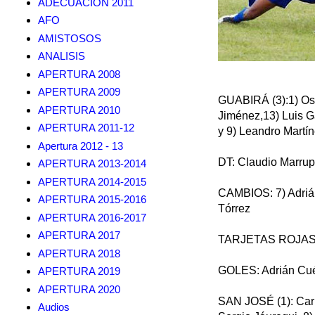
ADECUACION 2011
AFO
AMISTOSOS
ANALISIS
APERTURA 2008
APERTURA 2009
GUABIRÁ (3):1) Osca
APERTURA 2010
Jiménez,13) Luis Ga
APERTURA 2011-12
y 9) Leandro Martí
Apertura 2012 - 13
DT: Claudio Marru
APERTURA 2013-2014
APERTURA 2014-2015
CAMBIOS: 7) Adrián
APERTURA 2015-2016
Tórrez
APERTURA 2016-2017
APERTURA 2017
TARJETAS ROJAS: S
APERTURA 2018
GOLES: Adrián Cuéll
APERTURA 2019
APERTURA 2020
SAN JOSÉ (1): Carlo
Audios