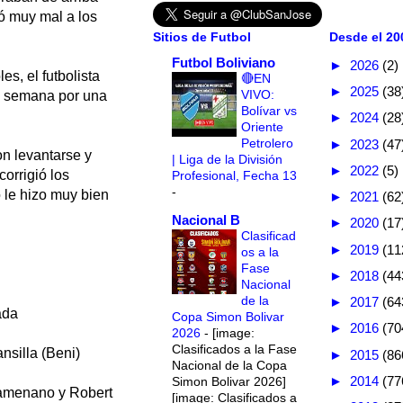
yó muy mal a los
Sitios de Futbol
Desde el 200
Futbol Boliviano
►
2026
(2)
s, el futbolista
🔴EN
►
2025
(38
VIVO:
la semana por una
Bolívar vs
►
2024
(28
Oriente
Petrolero
►
2023
(47
on levantarse y
| Liga de la División
►
2022
(5)
orrigió los
Profesional, Fecha 13
-
o le hizo muy bien
►
2021
(62
Nacional B
►
2020
(17
Clasificad
►
2019
(11
os a la
Fase
►
2018
(44
Nacional
de la
►
2017
(64
ada
Copa Simon Bolivar
►
2016
(70
2026
-
[image:
Clasificados a la Fase
silla (Beni)
►
2015
(86
Nacional de la Copa
►
2014
(77
Simon Bolivar 2026]
menano y Robert
[image: Clasificados a