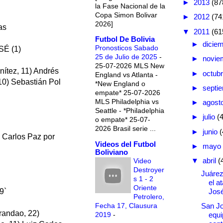
►
2013
(87
la Fase Nacional de la
Copa Simon Bolivar
►
2012
(74
2026]
as
▼
2011
(61
Futbol De Bolivia
►
dicie
Pronosticos Sabado
SÉ (1)
25 de Julio de 2025
-
►
novie
25-07-2026 MLS New
nítez, 11) Andrés
►
octub
England vs Atlanta -
 10) Sebastián Pol
*New England o
►
septi
empate* 25-07-2026
MLS Philadelphia vs
►
agost
Seattle - *Philadelphia
►
julio
(
o empate* 25-07-
2026 Brasil serie ...
►
junio
(
s Carlos Paz por
Videos del Futbol
►
mayo
Boliviano
▼
abril
(
Video
Destroyer
Juárez
s 1 - 2
el a
Oriente
Jos
9`
Petrolero,
Fecha 17, Clausura
San Jo
randao, 22)
2019
-
equi