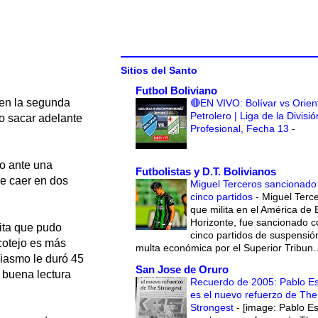
Sitios del Santo
Futbol Boliviano
 en la segunda
🔴EN VIVO: Bolívar vs Orien
Petrolero | Liga de la Divisió
no sacar adelante
Profesional, Fecha 13
-
ro ante una
Futbolistas y D.T. Bolivianos
de caer en dos
Miguel Terceros sancionado
cinco partidos
-
Miguel Terce
que milita en el América de 
Horizonte, fue sancionado c
sita que pudo
cinco partidos de suspensió
 cotejo es más
multa económica por el Superior Tribun..
siasmo le duró 45
San Jose de Oruro
 buena lectura
Recuerdo de 2005: Pablo E
es el nuevo refuerzo de The
Strongest
-
[image: Pablo E