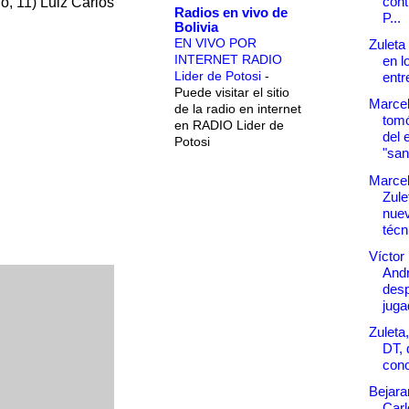
cont
o, 11) Luiz Carlos
Radios en vivo de
P...
Bolivia
EN VIVO POR
Zuleta
INTERNET RADIO
en l
Lider de Potosi
-
entr
Puede visitar el sitio
Marcel
de la radio en internet
tomó
en RADIO Lider de
del 
Potosi
"san
Marcel
Zule
nuev
técni
Víctor
And
desp
juga
Zuleta
DT, 
cono
Bejara
Carl