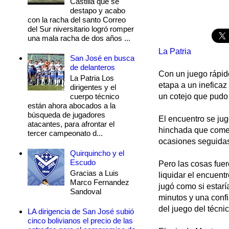
Castilla que se
destapo y acabo
con la racha del santo Correo
del Sur niversitario logró romper
una mala racha de dos años ...
La Patria
San José en busca
de delanteros
Con un juego rápido
La Patria Los
etapa a un ineficaz
dirigentes y el
cuerpo técnico
un cotejo que pudo 
están ahora abocados a la
búsqueda de jugadores
El encuentro se jug
atacantes, para afrontar el
hinchada que comen
tercer campeonato d...
ocasiones seguidas
Quirquincho y el
Escudo
Pero las cosas fuer
Gracias a Luis
liquidar el encuent
Marco Fernandez
jugó como si estarí
Sandoval
minutos y una confi
del juego del técni
LA dirigencia de San José subió
cinco bolivianos el precio de las