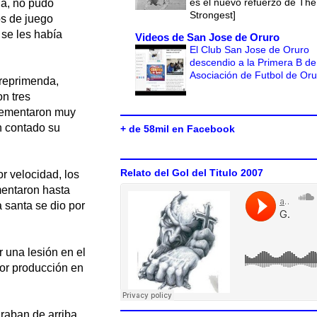
es el nuevo refuerzo de The
da, no pudo
Strongest]
os de juego
 se les había
Videos de San Jose de Oruro
El Club San Jose de Oruro
descendio a la Primera B de
Asociación de Futbol de Or
 reprimenda,
n tres
plementaron muy
n contado su
+ de 58mil en Facebook
Relato del Gol del Titulo 2007
r velocidad, los
mentaron hasta
 santa se dio por
 una lesión en el
jor producción en
raban de arriba