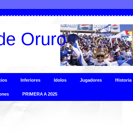
de Oruro
ios
Inferiores
Idolos
Jugadores
Historia
ones
PRIMERA A 2025