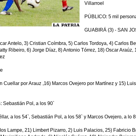
Villarroel
PÚBLICO: 5 mil person
GUABIRÁ (3) - SAN JO
r Antelo, 3) Cristian Coímbra, 5) Carlos Tordoya, 4) Carlos Be
tty Ribeiro, 6) Jorge Díaz, 8) Antonio Tórrez, 18) Oscar Araúz,
nez
pe
 Cuellar por Arauz ,16) Marcos Ovejero por Martínez y 15) Lui
ebastián Pol, a los 90`
ar, a los 54`, Sebastián Pol, a los 58` y Marcos Ovejero, a lo 8
s Lampe, 21) Limbert Pizarro, 2) Luis Palacios, 25) Fabricio B