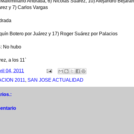
 Maximiliano Andrada, 6) Nicolás Suárez, 10) Alejandro Bejaran
árez y 7) Carlos Vargas
drada
ín Botero por Juárez y 17) Roger Suárez por Palacios
 No hubo
z, a los 11`
ril 04, 2011
CION 2011
,
SAN JOSE ACTUALIDAD
ios.:
entario