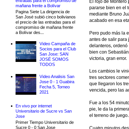
entradas para el compromiso de
El rojo de Montero
mañana frente a Bolívar
pararse bien en el 
Pagina Siete La dirigencia de
mediante Bruno Juá
San José subió cinco bolivianos
acabado en esa et
el precio de las entradas para el
compromiso de mañana frente
a Bolívar des...
Pero pudo más la e
antes de salir para
Video Campaña de
delanteros, ordenó
Socios para el Club
bien con Sebastián 
San Jose: SAN
victoria, gran error.
JOSÉ SOMOS
TODOS
Los cambios le vin
Video Analisis San
tres sectores come
Jose 0 - 1 Guabira
que llegaron los t
Fecha 5, Torneo
vencida, pero las a
2021
Fue a los 54 minut
En vivo por internet
pie, le da la prime
Universitario de Sucre vs San
el terreno de juego.
Jose
Primer Tiempo Universitario de
Sucre 0 - 0 San Jose
Cuatro minutos des