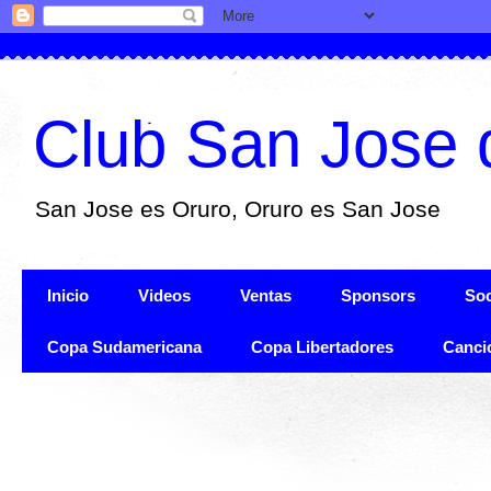
Club San Jose 
San Jose es Oruro, Oruro es San Jose
Inicio
Videos
Ventas
Sponsors
Soc
Copa Sudamericana
Copa Libertadores
Canci