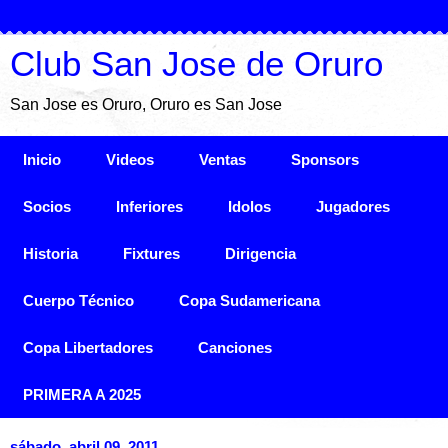
Club San Jose de Oruro
San Jose es Oruro, Oruro es San Jose
Inicio
Videos
Ventas
Sponsors
Socios
Inferiores
Idolos
Jugadores
Historia
Fixtures
Dirigencia
Cuerpo Técnico
Copa Sudamericana
Copa Libertadores
Canciones
PRIMERA A 2025
sábado, abril 09, 2011