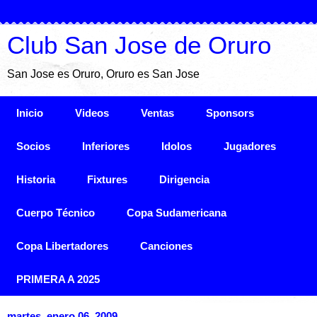
Club San Jose de Oruro
San Jose es Oruro, Oruro es San Jose
Inicio
Videos
Ventas
Sponsors
Socios
Inferiores
Idolos
Jugadores
Historia
Fixtures
Dirigencia
Cuerpo Técnico
Copa Sudamericana
Copa Libertadores
Canciones
PRIMERA A 2025
martes, enero 06, 2009