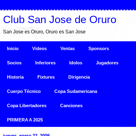
Club San Jose de Oruro
San Jose es Oruro, Oruro es San Jose
Inicio
Videos
Ventas
Sponsors
Socios
Inferiores
Idolos
Jugadores
Historia
Fixtures
Dirigencia
Cuerpo Técnico
Copa Sudamericana
Copa Libertadores
Canciones
PRIMERA A 2025
jueves, enero 22, 2009