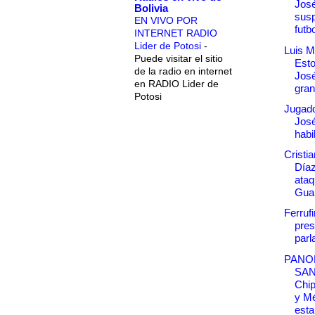
José
Bolivia
susp
EN VIVO POR
futbo
INTERNET RADIO
Lider de Potosi
-
Luis M
Puede visitar el sitio
Esto
de la radio en internet
José
en RADIO Lider de
gran
Potosi
Jugad
José
habi
Cristi
Díaz
ataq
Gua
Ferruf
pres
parl
PANO
SA
Chip
y M
esta