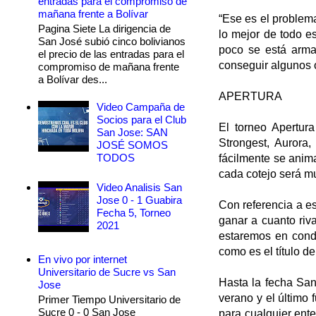
entradas para el compromiso de
mañana frente a Bolívar
“Ese es el problem
Pagina Siete La dirigencia de
lo mejor de todo e
San José subió cinco bolivianos
poco se está arma
el precio de las entradas para el
conseguir algunos o
compromiso de mañana frente
a Bolívar des...
APERTURA
Video Campaña de
Socios para el Club
El torneo Apertura
San Jose: SAN
Strongest, Aurora,
JOSÉ SOMOS
TODOS
fácilmente se anima
cada cotejo será m
Video Analisis San
Jose 0 - 1 Guabira
Con referencia a e
Fecha 5, Torneo
ganar a cuanto riv
2021
estaremos en condi
como es el título d
En vivo por internet
Universitario de Sucre vs San
Hasta la fecha San
Jose
verano y el último
Primer Tiempo Universitario de
Sucre 0 - 0 San Jose
para cualquier ente