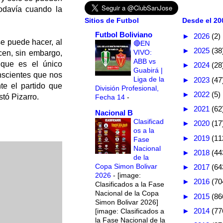
todavía cuando la
Sitios de Futbol
Desde el 200
Futbol Boliviano
►
2026
(2)
se puede hacer, al
🔴EN
►
2025
(38
VIVO:
cen, sin embargo,
ABB vs
que es el único
►
2024
(28
Guabirá |
nscientes que nos
Liga de la
►
2023
(47
e el partido que
División Profesional,
►
2022
(5)
tó Pizarro.
Fecha 14
-
►
2021
(62
Nacional B
Clasificad
►
2020
(17
os a la
►
2019
(11
Fase
Nacional
►
2018
(44
de la
Copa Simon Bolivar
►
2017
(64
2026
-
[image:
►
2016
(70
Clasificados a la Fase
Nacional de la Copa
►
2015
(86
Simon Bolivar 2026]
►
2014
(77
[image: Clasificados a
la Fase Nacional de la