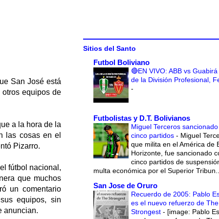
Sitios del Santo
Futbol Boliviano
🔴EN VIVO: ABB vs Guabirá 
de la División Profesional, 
que San José está
-
 otros equipos de
Futbolistas y D.T. Bolivianos
ue a la hora de la
Miguel Terceros sancionado
 las cosas en el
cinco partidos
-
Miguel Terce
que milita en el América de 
tó Pizarro.
Horizonte, fue sancionado c
cinco partidos de suspensió
l fútbol nacional,
multa económica por el Superior Tribun..
anera que muchos
San Jose de Oruro
eró un comentario
Recuerdo de 2005: Pablo E
sus equipos, sin
es el nuevo refuerzo de The
e anuncian.
Strongest
-
[image: Pablo E