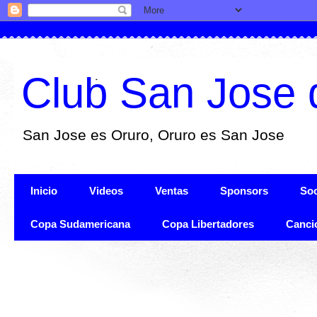
Club San Jose 
San Jose es Oruro, Oruro es San Jose
Inicio
Videos
Ventas
Sponsors
Soc
Copa Sudamericana
Copa Libertadores
Canci