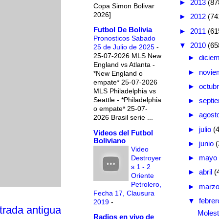
►
2013
(87
Copa Simon Bolivar
2026]
►
2012
(74
Futbol De Bolivia
►
2011
(61
Pronosticos Sabado
▼
2010
(65
25 de Julio de 2025
-
25-07-2026 MLS New
►
dicie
England vs Atlanta -
►
novie
*New England o
empate* 25-07-2026
►
octub
MLS Philadelphia vs
Seattle - *Philadelphia
►
septi
o empate* 25-07-
►
agost
2026 Brasil serie ...
►
julio
(
Videos del Futbol
Boliviano
►
junio
(
Video
►
mayo
Destroyer
s 1 - 2
►
abril
(
Oriente
Petrolero,
►
marz
Fecha 17, Clausura
▼
febre
2019
-
trada antigua
Molest
Radios en vivo de