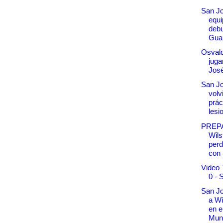
San Jo
equi
debu
Gua
Osval
juga
Jos
San Jo
volv
prác
lesi
PREP
Wil
perd
con 
Video 
0 - 
San Jo
a Wi
en e
Muni