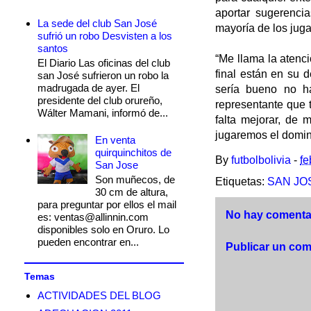
aportar sugerenci
La sede del club San José
mayoría de los jug
sufrió un robo Desvisten a los
santos
“Me llama la atenc
El Diario Las oficinas del club
final están en su 
san José sufrieron un robo la
madrugada de ayer. El
sería bueno no h
presidente del club orureño,
representante que 
Wálter Mamani, informó de...
falta mejorar, de
jugaremos el domin
En venta
quirquinchitos de
By
futbolbolivia
-
fe
San Jose
Son muñecos, de
Etiquetas:
SAN JO
30 cm de altura,
para preguntar por ellos el mail
No hay comentar
es: ventas@allinnin.com
disponibles solo en Oruro. Lo
pueden encontrar en...
Publicar un com
Temas
ACTIVIDADES DEL BLOG