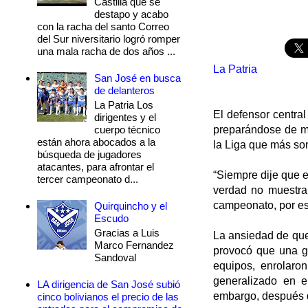
Castilla que se
destapo y acabo
con la racha del santo Correo
del Sur niversitario logró romper
una mala racha de dos años ...
La Patria
San José en busca
de delanteros
La Patria Los
El defensor centra
dirigentes y el
cuerpo técnico
preparándose de m
están ahora abocados a la
la Liga que más so
búsqueda de jugadores
atacantes, para afrontar el
“Siempre dije que e
tercer campeonato d...
verdad no muestra
campeonato, por es
Quirquincho y el
Escudo
Gracias a Luis
La ansiedad de quer
Marco Fernandez
provocó que una g
Sandoval
equipos, enrolaron
generalizado en e
LA dirigencia de San José subió
embargo, después de
cinco bolivianos el precio de las