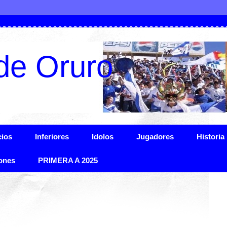
de Oruro
ios
Inferiores
Idolos
Jugadores
Historia
ones
PRIMERA A 2025