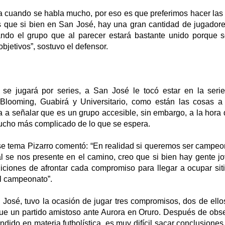
a cuando se habla mucho, por eso es que preferimos hacer las 
s que si bien en San José, hay una gran cantidad de jugador
ndo el grupo que al parecer estará bastante unido porque s
bjetivos”, sostuvo el defensor.
 se jugará por series, a San José le tocó estar en la seri
 Blooming, Guabirá y Universitario, como están las cosas a
 a señalar que es un grupo accesible, sin embargo, a la hora 
ucho más complicado de lo que se espera.
se tema Pizarro comentó: “En realidad si queremos ser campe
al se nos presente en el camino, creo que si bien hay gente j
ciones de afrontar cada compromiso para llegar a ocupar sitia
el campeonato”.
 José, tuvo la ocasión de jugar tres compromisos, dos de ello
 fue un partido amistoso ante Aurora en Oruro. Después de obs
ndido en materia futbolística, es muy difícil sacar conclusione