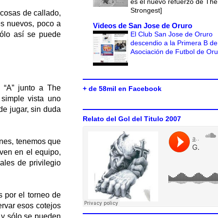
es el nuevo refuerzo de The
Strongest]
cosas de callado,
es nuevos, poco a
Videos de San Jose de Oruro
El Club San Jose de Oruro
ólo así se puede
descendio a la Primera B de
Asociación de Futbol de Or
e “A” junto a The
+ de 58mil en Facebook
 simple vista uno
de jugar, sin duda
Relato del Gol del Titulo 2007
ones, tenemos que
oven en el equipo,
les de privilegio
s por el torneo de
ervar esos cotejos
s y sólo se pueden