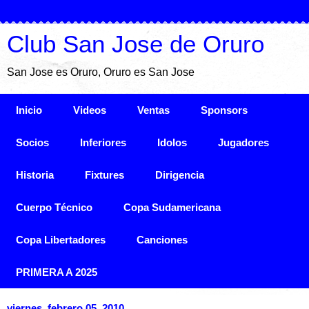
Club San Jose de Oruro
San Jose es Oruro, Oruro es San Jose
Inicio
Videos
Ventas
Sponsors
Socios
Inferiores
Idolos
Jugadores
Historia
Fixtures
Dirigencia
Cuerpo Técnico
Copa Sudamericana
Copa Libertadores
Canciones
PRIMERA A 2025
viernes, febrero 05, 2010