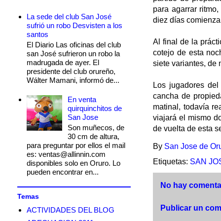
para agarrar ritmo
La sede del club San José
diez días comienza
sufrió un robo Desvisten a los
santos
Al final de la prác
El Diario Las oficinas del club
cotejo de esta noc
san José sufrieron un robo la
madrugada de ayer. El
siete variantes, de
presidente del club orureño,
Wálter Mamani, informó de...
Los jugadores del 
cancha de propieda
En venta
matinal, todavía r
quirquinchitos de
San Jose
viajará el mismo d
Son muñecos, de
de vuelta de esta s
30 cm de altura,
para preguntar por ellos el mail
By
San Jose de Or
es: ventas@allinnin.com
Etiquetas:
SAN JO
disponibles solo en Oruro. Lo
pueden encontrar en...
No hay comentar
Temas
Publicar un com
ACTIVIDADES DEL BLOG