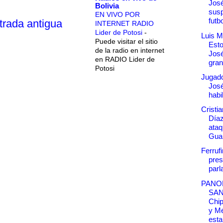
José
Bolivia
susp
EN VIVO POR
futbo
trada antigua
INTERNET RADIO
Lider de Potosi
-
Luis M
Puede visitar el sitio
Esto
de la radio en internet
José
en RADIO Lider de
gran
Potosi
Jugad
José
habi
Cristi
Díaz
ataq
Gua
Ferruf
pres
parl
PANO
SA
Chip
y M
esta