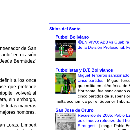
Sitios del Santo
Futbol Boliviano
🔴EN VIVO: ABB vs Guabirá 
de la División Profesional, 
entrenador de San
-
santo” en ocasión
 “Jesús Bermúdez”
Futbolistas y D.T. Bolivianos
Miguel Terceros sancionado
definir a los once
cinco partidos
-
Miguel Terce
que milita en el América de 
ase que pretende
Horizonte, fue sancionado c
ppite, volverá al
cinco partidos de suspensió
era, sin embargo,
multa económica por el Superior Tribun..
, de todas maneras
San Jose de Oruro
s mejores hombres.
Recuerdo de 2005: Pablo E
es el nuevo refuerzo de The
an Loras, Limbert
Strongest
-
[image: Pablo E