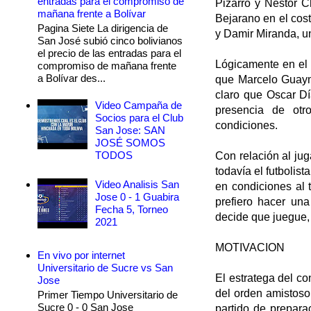
entradas para el compromiso de
Pizarro y Néstor C
mañana frente a Bolívar
Bejarano en el cos
Pagina Siete La dirigencia de
y Damir Miranda, u
San José subió cinco bolivianos
el precio de las entradas para el
Lógicamente en el 
compromiso de mañana frente
a Bolívar des...
que Marcelo Guayma
claro que Oscar Dí
Video Campaña de
presencia de ot
Socios para el Club
condiciones.
San Jose: SAN
JOSÉ SOMOS
TODOS
Con relación al ju
todavía el futbolis
Video Analisis San
en condiciones al 
Jose 0 - 1 Guabira
prefiero hacer una
Fecha 5, Torneo
decide que juegue, 
2021
MOTIVACION
En vivo por internet
Universitario de Sucre vs San
El estratega del co
Jose
del orden amistoso
Primer Tiempo Universitario de
Sucre 0 - 0 San Jose
partido de prepara