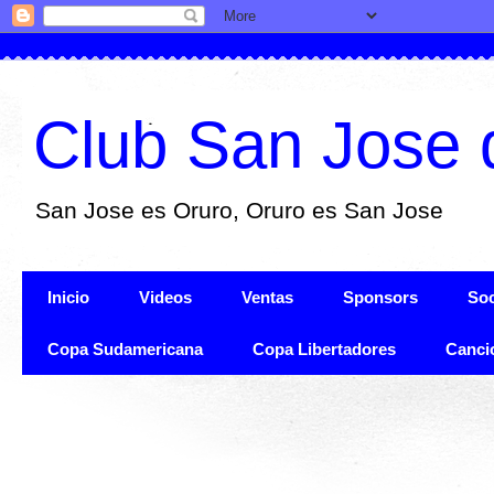
Club San Jose 
San Jose es Oruro, Oruro es San Jose
Inicio
Videos
Ventas
Sponsors
Soc
Copa Sudamericana
Copa Libertadores
Canci