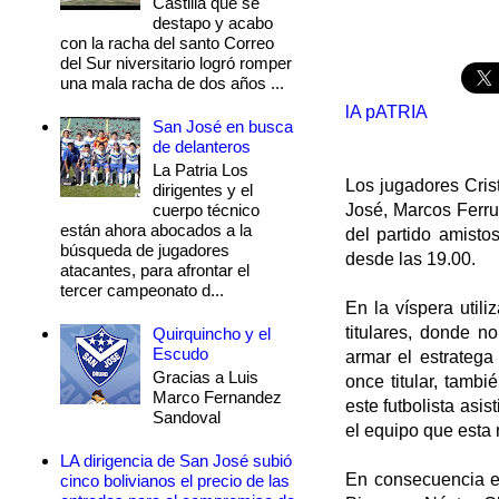
Castilla que se
destapo y acabo
con la racha del santo Correo
del Sur niversitario logró romper
una mala racha de dos años ...
lA pATRIA
San José en busca
de delanteros
La Patria Los
Los jugadores Cris
dirigentes y el
cuerpo técnico
José, Marcos Ferru
están ahora abocados a la
del partido amisto
búsqueda de jugadores
desde las 19.00.
atacantes, para afrontar el
tercer campeonato d...
En la víspera utili
titulares, donde 
Quirquincho y el
Escudo
armar el estratega
Gracias a Luis
once titular, tamb
Marco Fernandez
este futbolista asi
Sandoval
el equipo que esta 
LA dirigencia de San José subió
En consecuencia el
cinco bolivianos el precio de las