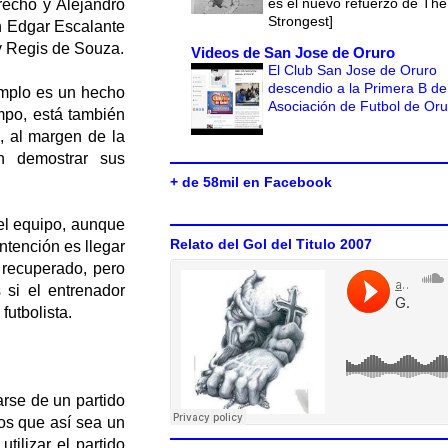
es el nuevo refuerzo de The
recho y Alejandro
Strongest]
n Edgar Escalante
y Regis de Souza.
Videos de San Jose de Oruro
El Club San Jose de Oruro
descendio a la Primera B de
jemplo es un hecho
Asociación de Futbol de Or
mpo, está también
o, al margen de la
n demostrar sus
+ de 58mil en Facebook
el equipo, aunque
Relato del Gol del Titulo 2007
ntención es llegar
o recuperado, pero
 si el entrenador
futbolista.
arse de un partido
os que así sea un
ilizar el partido