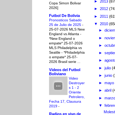
►
2013
(87
Copa Simon Bolivar
2026]
►
2012
(74
Futbol De Bolivia
►
2011
(61
Pronosticos Sabado
▼
2010
(65
25 de Julio de 2025
-
25-07-2026 MLS New
►
dicie
England vs Atlanta -
►
novie
*New England o
empate* 25-07-2026
►
octub
MLS Philadelphia vs
Seattle - *Philadelphia
►
septi
o empate* 25-07-
►
agost
2026 Brasil serie ...
►
julio
(
Videos del Futbol
Boliviano
►
junio
(
Video
►
mayo
Destroyer
s 1 - 2
►
abril
(
Oriente
Petrolero,
►
marz
Fecha 17, Clausura
▼
febre
2019
-
Molest
Radios en vivo de