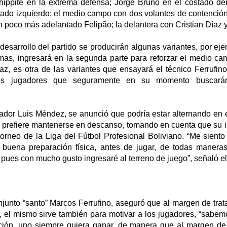
hippite en la extrema defensa; Jorge Bruno en el costado de
tado izquierdo; el medio campo con dos volantes de contenció
n poco más adelantado Felipão; la delantera con Cristian Díaz 
desarrollo del partido se producirán algunas variantes, por e
s, ingresará en la segunda parte para reforzar el medio ca
az, es otra de las variantes que ensayará el técnico Ferrufin
ros jugadores que seguramente en su momento buscará
gador Luis Méndez, se anunció que podría estar alternando en 
ta prefiere mantenerse en descanso, tomando en cuenta que su i
torneo de la Liga del Fútbol Profesional Boliviano. “Me sient
 buena preparación física, antes de jugar, de todas maneras
pues con mucho gusto ingresaré al terreno de juego”, señaló el 
njunto “santo” Marcos Ferrufino, aseguró que al margen de trat
, el mismo sirve también para motivar a los jugadores, “sabem
ción, uno siempre quiera ganar, de manera que al margen de ut