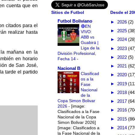
 en cuenta que en
Sitios de Futbol
Desde el 200
Futbol Boliviano
►
2026
(2)
on citados para el
🔴EN
►
2025
(38
VIVO:
án realizar hasta
ABB vs
►
2024
(28
Guabirá |
Liga de la
►
2023
(47
e la mañana en la
División Profesional,
►
2022
(5)
ambién en horario
Fecha 14
-
ación de San José,
►
2021
(62
Nacional B
 tarde el partido
Clasificad
►
2020
(17
os a la
►
2019
(11
Fase
Nacional
►
2018
(44
de la
Copa Simon Bolivar
►
2017
(64
2026
-
[image:
►
2016
(70
Clasificados a la Fase
Nacional de la Copa
►
2015
(86
Simon Bolivar 2026]
►
2014
(77
[image: Clasificados a
la Fase Nacional de la