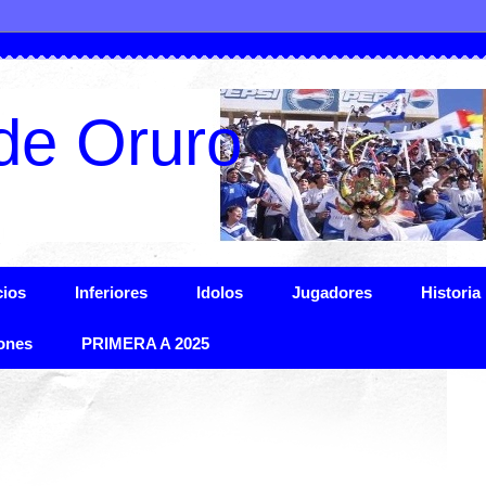
de Oruro
ios
Inferiores
Idolos
Jugadores
Historia
ones
PRIMERA A 2025