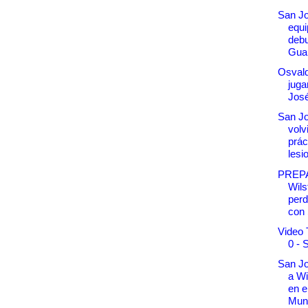
San Jo
equi
debu
Gua
Osval
juga
Jos
San Jo
volv
prác
lesi
PREP
Wil
perd
con 
Video 
0 - 
San Jo
a Wi
en e
Muni