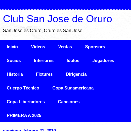
Club San Jose de Oruro
San Jose es Oruro, Oruro es San Jose
Inicio
Videos
Ventas
Sponsors
Socios
Inferiores
Idolos
Jugadores
Historia
Fixtures
Dirigencia
Cuerpo Técnico
Copa Sudamericana
Copa Libertadores
Canciones
PRIMERA A 2025
domingo, febrero 21, 2010