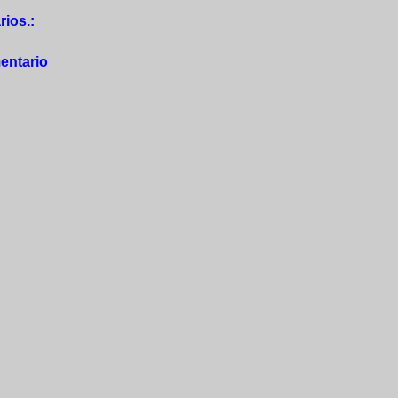
ios.:
entario