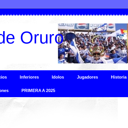
de Oruro
ios
Inferiores
Idolos
Jugadores
Historia
ones
PRIMERA A 2025