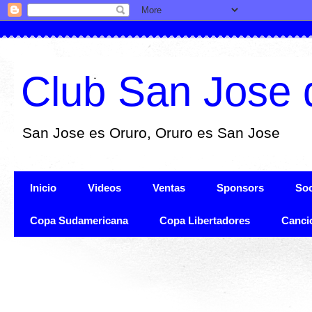
Club San Jose 
San Jose es Oruro, Oruro es San Jose
Inicio
Videos
Ventas
Sponsors
Soc
Copa Sudamericana
Copa Libertadores
Canci