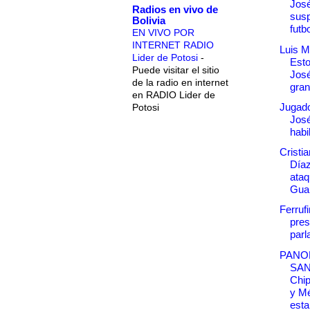
José
Radios en vivo de
susp
Bolivia
futbo
EN VIVO POR
INTERNET RADIO
Luis M
Lider de Potosi
-
Esto
Puede visitar el sitio
José
de la radio en internet
gran
en RADIO Lider de
Jugad
Potosi
José
habi
Cristi
Díaz
ataq
Gua
Ferruf
pres
parl
PANO
SA
Chip
y M
esta