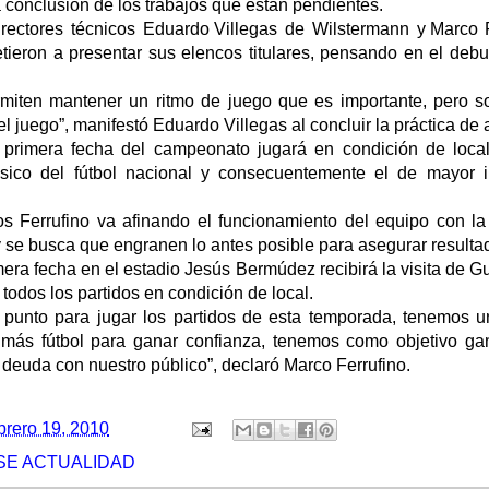
 conclusión de los trabajos que están pendientes.
irectores técnicos Eduardo Villegas de Wilstermann y Marco
ieron a presentar sus elencos titulares, pensando en el deb
.
rmiten mantener un ritmo de juego que es importante, pero so
el juego”, manifestó Eduardo Villegas al concluir la práctica de 
primera fecha del campeonato jugará en condición de local 
ásico del fútbol nacional y consecuentemente el de mayor i
s Ferrufino va afinando el funcionamiento del equipo con la
 se busca que engranen lo antes posible para asegurar resulta
era fecha en el estadio Jesús Bermúdez recibirá la visita de Gu
odos los partidos en condición de local.
 punto para jugar los partidos de esta temporada, tenemos 
 más fútbol para ganar confianza, tenemos como objetivo ga
deuda con nuestro público”, declaró Marco Ferrufino.
brero 19, 2010
SE ACTUALIDAD