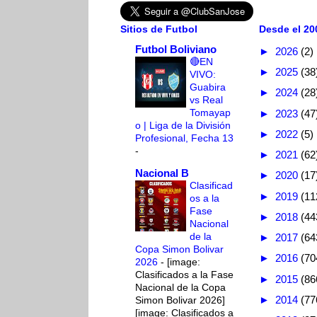
Sitios de Futbol
Desde el 200
Futbol Boliviano
►
2026
(2)
🔴EN
►
2025
(38
VIVO:
Guabira
►
2024
(28
vs Real
Tomayap
►
2023
(47
o | Liga de la División
►
2022
(5)
Profesional, Fecha 13
-
►
2021
(62
Nacional B
►
2020
(17
Clasificad
►
2019
(11
os a la
Fase
►
2018
(44
Nacional
de la
►
2017
(64
Copa Simon Bolivar
►
2016
(70
2026
-
[image:
Clasificados a la Fase
►
2015
(86
Nacional de la Copa
►
2014
(77
Simon Bolivar 2026]
[image: Clasificados a