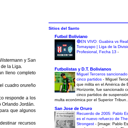
Sitios del Santo
Futbol Boliviano
🔴EN VIVO: Guabira vs Real
Tomayapo | Liga de la Divis
Profesional, Fecha 13
-
 Wilstermann y San
de la Liga.
Futbolistas y D.T. Bolivianos
un lleno completo
Miguel Terceros sancionado
cinco partidos
-
Miguel Terce
que milita en el América de 
del cuadro orureño
Horizonte, fue sancionado c
cinco partidos de suspensió
ico responde a los
multa económica por el Superior Tribun..
ó Orlando Jordán.
San Jose de Oruro
 para que algunos
Recuerdo de 2005: Pablo E
es el nuevo refuerzo de The
destinar recursos
Strongest
-
[image: Pablo E