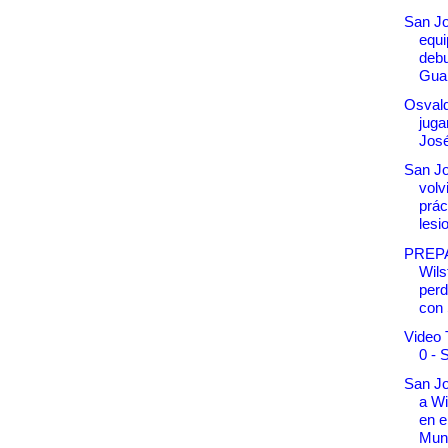
San Jo
equi
debu
Gua
Osval
juga
Jos
San Jo
volv
prác
lesi
PREP
Wil
perd
con 
Video 
0 - 
San Jo
a Wi
en e
Muni