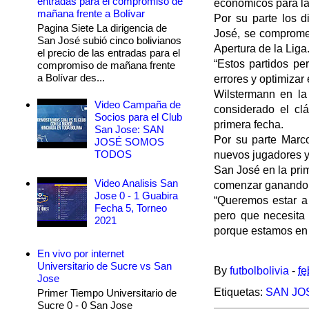
entradas para el compromiso de
económicos para la
mañana frente a Bolívar
Por su parte los d
Pagina Siete La dirigencia de
José, se compromet
San José subió cinco bolivianos
Apertura de la Liga
el precio de las entradas para el
“Estos partidos pe
compromiso de mañana frente
a Bolívar des...
errores y optimizar 
Wilstermann en la 
Video Campaña de
considerado el cl
Socios para el Club
primera fecha.
San Jose: SAN
Por su parte Marco
JOSÉ SOMOS
TODOS
nuevos jugadores y
San José en la prim
Video Analisis San
comenzar ganando t
Jose 0 - 1 Guabira
“Queremos estar a
Fecha 5, Torneo
pero que necesita
2021
porque estamos en 
En vivo por internet
Universitario de Sucre vs San
By
futbolbolivia
-
fe
Jose
Etiquetas:
SAN JO
Primer Tiempo Universitario de
Sucre 0 - 0 San Jose