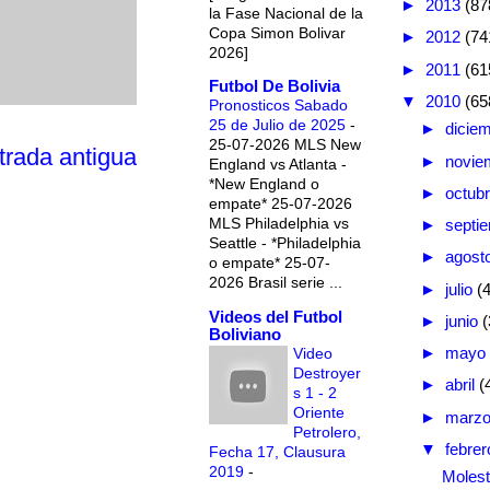
►
2013
(87
la Fase Nacional de la
Copa Simon Bolivar
►
2012
(74
2026]
►
2011
(61
Futbol De Bolivia
▼
2010
(65
Pronosticos Sabado
25 de Julio de 2025
-
►
dicie
25-07-2026 MLS New
trada antigua
►
novie
England vs Atlanta -
*New England o
►
octub
empate* 25-07-2026
MLS Philadelphia vs
►
septi
Seattle - *Philadelphia
►
agost
o empate* 25-07-
2026 Brasil serie ...
►
julio
(
Videos del Futbol
►
junio
(
Boliviano
►
mayo
Video
Destroyer
►
abril
(
s 1 - 2
Oriente
►
marz
Petrolero,
▼
febre
Fecha 17, Clausura
2019
-
Molest