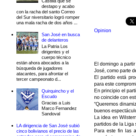
Castilla que se
destapo y acabo
con la racha del santo Correo
del Sur niversitario logró romper
una mala racha de dos años ...
Opinion
San José en busca
de delanteros
La Patria Los
dirigentes y el
cuerpo técnico
están ahora abocados a la
El domingo a partir
búsqueda de jugadores
José, como parte d
atacantes, para afrontar el
El partido está pr
tercer campeonato d...
para este compromis
En principio el par
Quirquincho y el
Escudo
no coincide con est
Gracias a Luis
“Queremos dinamiza
Marco Fernandez
buenos espectáculo
Sandoval
La idea en Wilster
partidos de la Liga 
LA dirigencia de San José subió
Para este fin las
cinco bolivianos el precio de las