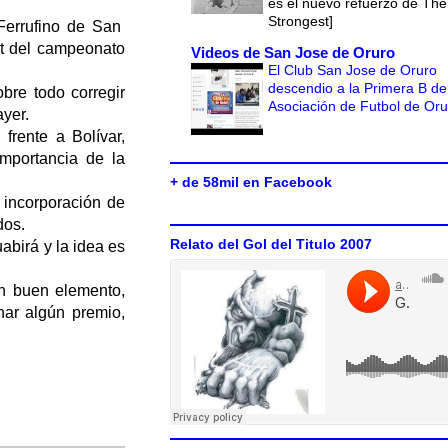
es el nuevo refuerzo de The
Strongest]
 Ferrufino de San
ut del campeonato
Videos de San Jose de Oruro
El Club San Jose de Oruro
descendio a la Primera B de
bre todo corregir
Asociación de Futbol de Or
ayer.
frente a Bolívar,
mportancia de la
+ de 58mil en Facebook
 incorporación de
dos.
Relato del Gol del Titulo 2007
abirá y la idea es
un buen elemento,
nar algún premio,