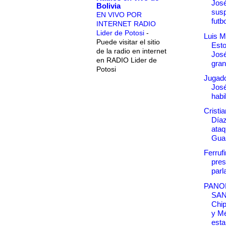
José
Bolivia
susp
EN VIVO POR
futbo
INTERNET RADIO
Lider de Potosi
-
Luis M
Puede visitar el sitio
Esto
de la radio en internet
José
en RADIO Lider de
gran
Potosi
Jugad
José
habi
Cristi
Díaz
ataq
Gua
Ferruf
pres
parl
PANO
SA
Chip
y M
esta