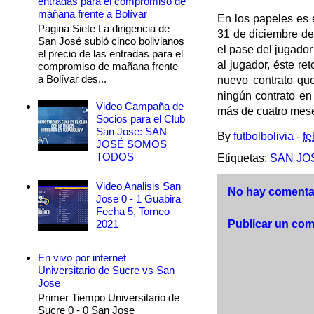
entradas para el compromiso de
mañana frente a Bolívar
En los papeles es 
Pagina Siete La dirigencia de
31 de diciembre de
San José subió cinco bolivianos
el pase del jugador
el precio de las entradas para el
al jugador, éste re
compromiso de mañana frente
a Bolívar des...
nuevo contrato qu
ningún contrato en
Video Campaña de
más de cuatro meses
Socios para el Club
San Jose: SAN
By
futbolbolivia
-
fe
JOSÉ SOMOS
TODOS
Etiquetas:
SAN JO
Video Analisis San
No hay comentar
Jose 0 - 1 Guabira
Fecha 5, Torneo
2021
Publicar un com
En vivo por internet
Universitario de Sucre vs San
Jose
Primer Tiempo Universitario de
Sucre 0 - 0 San Jose