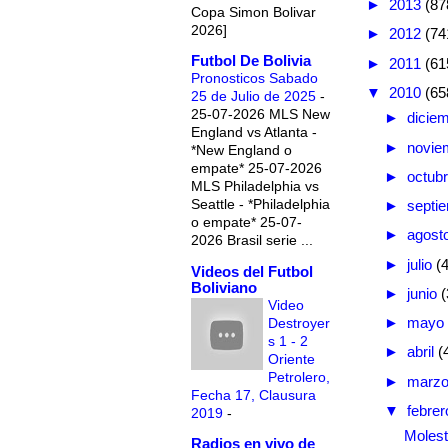
►
2013
(87
Copa Simon Bolivar
2026]
►
2012
(74
Futbol De Bolivia
►
2011
(61
Pronosticos Sabado
▼
2010
(65
25 de Julio de 2025
-
25-07-2026 MLS New
►
dicie
England vs Atlanta -
►
novie
*New England o
empate* 25-07-2026
►
octub
MLS Philadelphia vs
Seattle - *Philadelphia
►
septi
o empate* 25-07-
►
agost
2026 Brasil serie ...
►
julio
(
Videos del Futbol
Boliviano
►
junio
(
Video
►
mayo
Destroyer
s 1 - 2
►
abril
(
Oriente
Petrolero,
►
marz
Fecha 17, Clausura
▼
febre
2019
-
Molest
Radios en vivo de