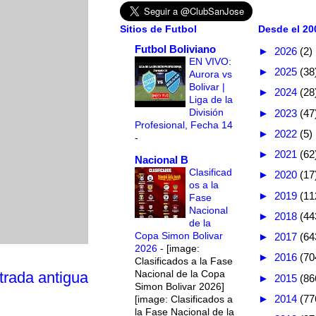
Sitios de Futbol
Desde el 200
Futbol Boliviano
►
2026
(2)
EN VIVO:
►
2025
(38
Aurora vs
Bolivar |
►
2024
(28
Liga de la
División
►
2023
(47
Profesional, Fecha 14
►
2022
(5)
-
►
2021
(62
Nacional B
Clasificad
►
2020
(17
os a la
►
2019
(11
Fase
Nacional
►
2018
(44
de la
Copa Simon Bolivar
►
2017
(64
2026
-
[image:
►
2016
(70
Clasificados a la Fase
Nacional de la Copa
trada antigua
►
2015
(86
Simon Bolivar 2026]
►
2014
(77
[image: Clasificados a
la Fase Nacional de la