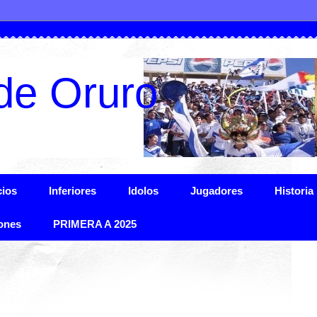
de Oruro
ios
Inferiores
Idolos
Jugadores
Historia
ones
PRIMERA A 2025