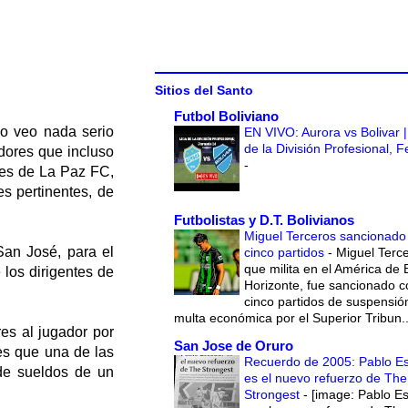
Sitios del Santo
Futbol Boliviano
lo veo nada serio
EN VIVO: Aurora vs Bolivar |
de la División Profesional, 
dores que incluso
-
ntes de La Paz FC,
es pertinentes, de
Futbolistas y D.T. Bolivianos
Miguel Terceros sancionado
San José, para el
cinco partidos
-
Miguel Terce
que milita en el América de 
 los dirigentes de
Horizonte, fue sancionado c
cinco partidos de suspensió
multa económica por el Superior Tribun..
es al jugador por
San Jose de Oruro
es que una de las
Recuerdo de 2005: Pablo E
 de sueldos de un
es el nuevo refuerzo de The
Strongest
-
[image: Pablo E