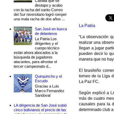
Castilla que se
destapo y acabo
con la racha del santo Correo
del Sur niversitario logró romper
una mala racha de dos años ...
La Patria
San José en busca
de delanteros
“La observación qu
La Patria Los
realizar una obser
dirigentes y el
cuerpo técnico
llegan a jugar part
están ahora abocados a la
pueden decir lo que
búsqueda de jugadores
manera que no hay
atacantes, para afrontar el
tercer campeonato d...
El brasileño comen
torneo de la Liga d
Quirquincho y el
Escudo
La Paz FC.
Gracias a Luis
Marco Fernandez
Según explicó a LA
Sandoval
más de cuatro mese
causales para la d
LA dirigencia de San José subió
determinado club a 
cinco bolivianos el precio de las