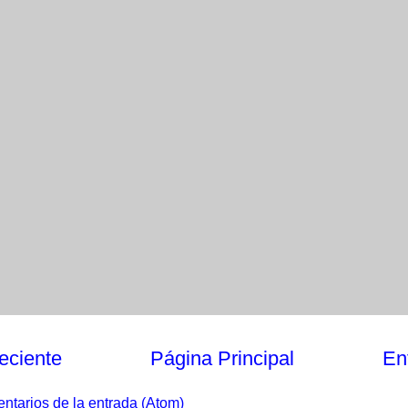
eciente
Página Principal
En
ntarios de la entrada (Atom)