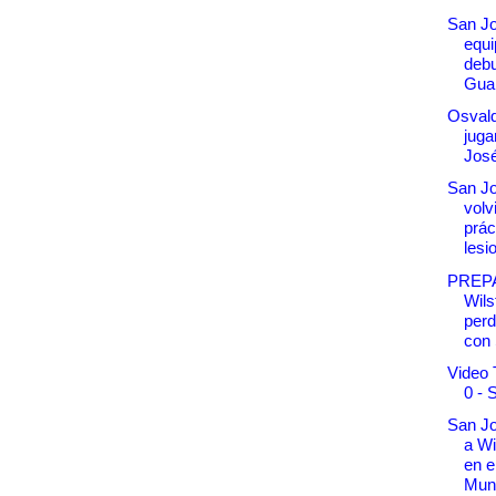
San Jo
equi
debu
Gua
Osval
juga
Jos
San Jo
volv
prác
lesi
PREP
Wil
perd
con 
Video 
0 - 
San Jo
a Wi
en e
Muni