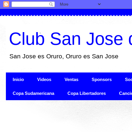
Club San Jose 
San Jose es Oruro, Oruro es San Jose
Inicio
Videos
Ventas
Sponsors
Soc
Copa Sudamericana
Copa Libertadores
Canci