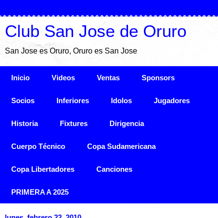
Club San Jose de Oruro
San Jose es Oruro, Oruro es San Jose
Inicio
Videos
Ventas
Sponsors
Socios
Inferiores
Idolos
Jugadores
Historia
Fixtures
Dirigencia
Cuerpo Técnico
Copa Sudamericana
Copa Libertadores
Canciones
PRIMERA A 2025
lunes, febrero 22, 2010