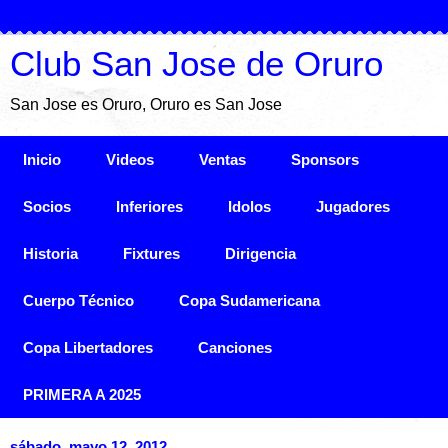
Club San Jose de Oruro
San Jose es Oruro, Oruro es San Jose
Inicio
Videos
Ventas
Sponsors
Socios
Inferiores
Idolos
Jugadores
Historia
Fixtures
Dirigencia
Cuerpo Técnico
Copa Sudamericana
Copa Libertadores
Canciones
PRIMERA A 2025
sábado, mayo 12, 2012